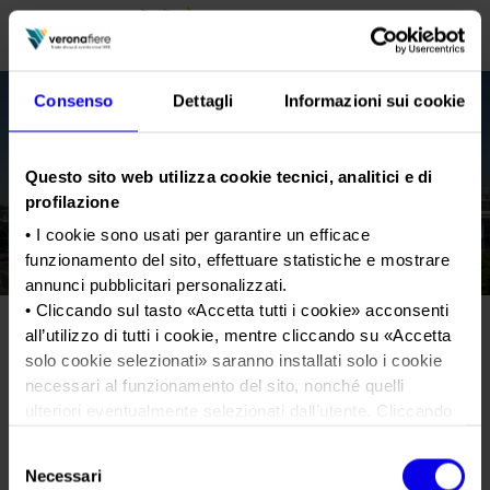
Consenso
Dettagli
Informazioni sui cookie
en
it
Questo sito web utilizza cookie tecnici, analitici e di
PROFILO AZIENDALE
profilazione
Chi siamo
LE NOSTRE FIERE
• I cookie sono usati per garantire un efficace
funzionamento del sito, effettuare statistiche e mostrare
Statuto
Calendario Italia 2026
ORGANIZZA DA NOI
annunci pubblicitari personalizzati.
Consiglio di Amministrazione
Calendario Estero 2026
• Cliccando sul tasto «
Accetta tutti i cookie
» acconsenti
Organizza una Fiera
AREA STAMPA
all’utilizzo di tutti i cookie, mentre cliccando su «
Accetta
Collegio Sindacale
CS-finale-13aprile-VIR22-def
Calendario Italia 2027 – Primo semestre
Mappa e Servizi in quartiere
Cartella stampa
solo cookie selezionati
» saranno installati solo i cookie
Struttura organizzativa
Home
Calendario Estero 2027 – Primo semestre
necessari al funzionamento del sito, nonché quelli
Comunicati Stampa
Una fiera, la sua città. Perché Verona
Gruppo Veronafiere
ulteriori eventualmente selezionati dall’utente. Cliccando
Tweet
I nostri prodotti in Italia
Galleria fotografica
Info e servizi
su “
Rifiuta i cookie
”, verranno installati solo i cookie
Network internazionale
Selezione
tecnici.
Richiesta accredito stampa
CS-finale-13aprile-VIR22-def
Necessari
del
Membership
• Cliccando su «
Mostra dettagli
» puoi vedere nel dettaglio