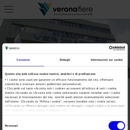
en
it
PROFILO AZIENDALE
Consenso
Dettagli
Informazioni sui cookie
Chi siamo
LE NOSTRE FIERE
Statuto
Calendario Italia 2026
ORGANIZZA DA NOI
Questo sito web utilizza cookie tecnici, analitici e di profilazione
Consiglio di Amministrazione
• I cookie sono usati per garantire un efficace funzionamento del sito, effettuare
Calendario Estero 2026
Organizza una Fiera
AREA STAMPA
statistiche e mostrare annunci pubblicitari personalizzati.
• Cliccando sul tasto «
Accetta tutti i cookie
» acconsenti all’utilizzo di tutti i cookie,
Collegio Sindacale
DSC04999
Calendario Italia 2027 – Primo semestre
Mappa e Servizi in quartiere
mentre cliccando su «
Accetta solo cookie selezionati
» saranno installati solo i cookie
Cartella stampa
necessari al funzionamento del sito, nonché quelli ulteriori eventualmente selezionati
Struttura organizzativa
Home
Calendario Estero 2027 – Primo semestre
dall’utente. Cliccando su “
Rifiuta i cookie
”, verranno installati solo i cookie tecnici.
Comunicati Stampa
Una fiera, la sua città. Perché Verona
• Cliccando su «
Mostra dettagli
» puoi vedere nel dettaglio i singoli cookie e le terze parti
Gruppo Veronafiere
Tweet
I nostri prodotti in Italia
che installano i cookie tramite il presente sito.
Galleria fotografica
Info e servizi
•
Clicca qui
per visualizzare l'informativa sulla privacy.
Network internazionale
Selezione
Richiesta accredito stampa
Necessari
Membership
del