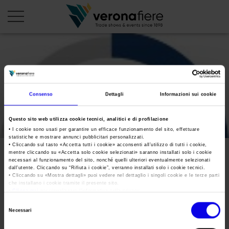
en
it
PROFILO AZIENDALE
Consenso
Dettagli
Informazioni sui cookie
Chi siamo
LE NOSTRE FIERE
Questo sito web utilizza cookie tecnici, analitici e di profilazione
Statuto
Calendario Italia 2026
ORGANIZZA DA NOI
• I cookie sono usati per garantire un efficace funzionamento del sito, effettuare
statistiche e mostrare annunci pubblicitari personalizzati.
Consiglio di Amministrazione
Calendario Estero 2026
• Cliccando sul tasto «
Accetta tutti i cookie
» acconsenti all’utilizzo di tutti i cookie,
Organizza una Fiera
AREA STAMPA
mentre cliccando su «
Accetta solo cookie selezionati
» saranno installati solo i cookie
Collegio Sindacale
70
Calendario Italia 2027 – Primo semestre
necessari al funzionamento del sito, nonché quelli ulteriori eventualmente selezionati
Mappa e Servizi in quartiere
Cartella stampa
dall’utente. Cliccando su “
Rifiuta i cookie
”, verranno installati solo i cookie tecnici.
Struttura organizzativa
Home
• Cliccando su «
Mostra dettagli
» puoi vedere nel dettaglio i singoli cookie e le terze parti
Calendario Estero 2027 – Primo semestre
Comunicati Stampa
che installano i cookie tramite il presente sito.
Una fiera, la sua città. Perché Verona
Gruppo Veronafiere
•
Clicca qui
per visualizzare l'informativa sulla privacy.
Tweet
I nostri prodotti in Italia
Galleria fotografica
Info e servizi
Selezione
Network internazionale
Necessari
del
Richiesta accredito stampa
Membership
consenso