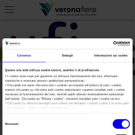
en
it
PROFILO AZIENDALE
Consenso
Dettagli
Informazioni sui cookie
Chi siamo
LE NOSTRE FIERE
Questo sito web utilizza cookie tecnici, analitici e di profilazione
Statuto
Calendario Italia 2026
ORGANIZZA DA NOI
• I cookie sono usati per garantire un efficace funzionamento del sito, effettuare
statistiche e mostrare annunci pubblicitari personalizzati.
Consiglio di Amministrazione
Calendario Estero 2026
• Cliccando sul tasto «
Accetta tutti i cookie
» acconsenti all’utilizzo di tutti i cookie,
Organizza una Fiera
AREA STAMPA
mentre cliccando su «
Accetta solo cookie selezionati
» saranno installati solo i cookie
Collegio Sindacale
UFI-logo
Calendario Italia 2027 – Primo semestre
necessari al funzionamento del sito, nonché quelli ulteriori eventualmente selezionati
Mappa e Servizi in quartiere
Cartella stampa
dall’utente. Cliccando su “
Rifiuta i cookie
”, verranno installati solo i cookie tecnici.
Struttura organizzativa
Home
• Cliccando su «
Mostra dettagli
» puoi vedere nel dettaglio i singoli cookie e le terze parti
Calendario Estero 2027 – Primo semestre
Comunicati Stampa
che installano i cookie tramite il presente sito.
Una fiera, la sua città. Perché Verona
Gruppo Veronafiere
•
Clicca qui
per visualizzare l'informativa sulla privacy.
Tweet
I nostri prodotti in Italia
Galleria fotografica
Info e servizi
Selezione
Network internazionale
Necessari
del
Richiesta accredito stampa
Membership
consenso