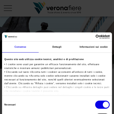
en
it
PROFILO AZIENDALE
Consenso
Dettagli
Informazioni sui cookie
Chi siamo
LE NOSTRE FIERE
Questo sito web utilizza cookie tecnici, analitici e di profilazione
Statuto
Calendario Italia 2026
ORGANIZZA DA NOI
• I cookie sono usati per garantire un efficace funzionamento del sito, effettuare
statistiche e mostrare annunci pubblicitari personalizzati.
Consiglio di Amministrazione
Calendario Estero 2026
• Cliccando sul tasto «
Accetta tutti i cookie
» acconsenti all’utilizzo di tutti i cookie,
Organizza una Fiera
AREA STAMPA
mentre cliccando su «
Accetta solo cookie selezionati
» saranno installati solo i cookie
Collegio Sindacale
VERONAFIERE 2021 Modello
Calendario Italia 2027 – Primo semestre
necessari al funzionamento del sito, nonché quelli ulteriori eventualmente selezionati
Mappa e Servizi in quartiere
Cartella stampa
dall’utente. Cliccando su “
Rifiuta i cookie
”, verranno installati solo i cookie tecnici.
Struttura organizzativa
231 – Parte Generale
Home
• Cliccando su «
Mostra dettagli
» puoi vedere nel dettaglio i singoli cookie e le terze parti
Calendario Estero 2027 – Primo semestre
Comunicati Stampa
che installano i cookie tramite il presente sito.
Una fiera, la sua città. Perché Verona
pubblica
Gruppo Veronafiere
•
Clicca qui
per visualizzare l'informativa sulla privacy.
I nostri prodotti in Italia
Galleria fotografica
Info e servizi
Selezione
Network internazionale
Necessari
del
Richiesta accredito stampa
Tweet
Membership
consenso