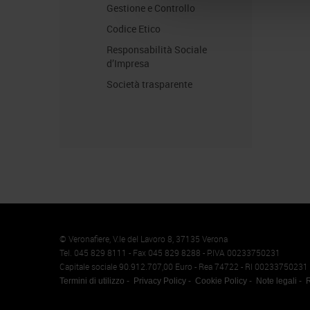
Gestione e Controllo
Codice Etico
Responsabilità Sociale
d’Impresa
Società trasparente
Memento
Cookie
© Veronafiere, V.le del Lavoro 8, 37135 Verona
Tel. 045 829 8111 - Fax 045 829 8288 - P.IVA 00233750231
Capitale sociale 90.912.707,00 Euro - Rea 74722 - RI 00233750231
Termini di utilizzo
Privacy Policy
Cookie Policy
Note legali
R