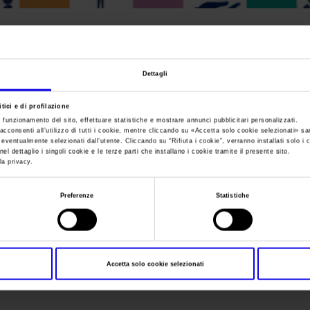
Sei in:
Numeri della fiera
>
dativf2017_ita
dativf2017_ita
Dettagli
tici e di profilazione
e funzionamento del sito, effettuare statistiche e mostrare annunci pubblicitari personalizzati.
acconsenti all’utilizzo di tutti i cookie, mentre cliccando su «
Accetta solo cookie selezionati
» sa
i eventualmente selezionati dall’utente. Cliccando su “
Rifiuta i cookie
”, verranno installati solo i 
el dettaglio i singoli cookie e le terze parti che installano i cookie tramite il presente sito.
la privacy.
Preferenze
Statistiche
Accetta solo cookie selezionati