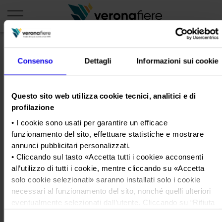
Consenso
Dettagli
Informazioni sui cookie
en
it
PROFILO AZIENDALE
Questo sito web utilizza cookie tecnici, analitici e di
Chi siamo
LE NOSTRE FIERE
profilazione
Statuto
• I cookie sono usati per garantire un efficace
Calendario Italia 2026
ORGANIZZA DA NOI
funzionamento del sito, effettuare statistiche e mostrare
Consiglio di Amministrazione
Calendario Estero 2026
Organizza una Fiera
AREA STAMPA
annunci pubblicitari personalizzati.
Collegio Sindacale
infografiche_veronafiere_corret
Calendario Italia 2027 – Primo semestre
• Cliccando sul tasto «
Accetta tutti i cookie
» acconsenti
Mappa e Servizi in quartiere
Cartella stampa
all’utilizzo di tutti i cookie, mentre cliccando su «
Accetta
Struttura organizzativa
Home
Calendario Estero 2027 – Primo semestre
Comunicati Stampa
solo cookie selezionati
» saranno installati solo i cookie
Una fiera, la sua città. Perché Verona
Gruppo Veronafiere
Tweet
I nostri prodotti in Italia
necessari al funzionamento del sito, nonché quelli ulteriori
Galleria fotografica
Info e servizi
Network internazionale
eventualmente selezionati dall’utente. Cliccando su “
Rifiuta
Richiesta accredito stampa
i cookie
”, verranno installati solo i cookie tecnici.
Membership