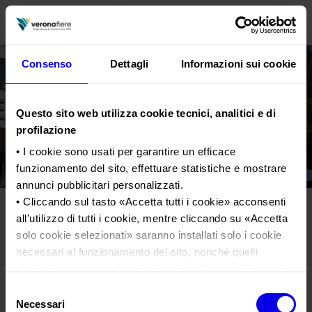
Consenso
Dettagli
Informazioni sui cookie
en
it
Questo sito web utilizza cookie tecnici, analitici e di
PROFILO AZIENDALE
profilazione
Chi siamo
LE NOSTRE FIERE
• I cookie sono usati per garantire un efficace
funzionamento del sito, effettuare statistiche e mostrare
Statuto
Calendario Italia 2026
ORGANIZZA DA NOI
annunci pubblicitari personalizzati.
Consiglio di Amministrazione
Calendario Estero 2026
Organizza una Fiera
• Cliccando sul tasto «
Accetta tutti i cookie
» acconsenti
AREA STAMPA
Collegio Sindacale
all’utilizzo di tutti i cookie, mentre cliccando su «
Accetta
Veronafiere
Calendario Italia 2027 – Primo semestre
Mappa e Servizi in quartiere
Cartella stampa
solo cookie selezionati
» saranno installati solo i cookie
Struttura organizzativa
Home
Calendario Estero 2027 – Primo semestre
Comunicati Stampa
necessari al funzionamento del sito, nonché quelli
Una fiera, la sua città. Perché Verona
Gruppo Veronafiere
Tweet
I nostri prodotti in Italia
ulteriori eventualmente selezionati dall’utente. Cliccando
Galleria fotografica
Info e servizi
Network internazionale
su “
Rifiuta i cookie
”, verranno installati solo i cookie
Selezione
Richiesta accredito stampa
tecnici.
Necessari
del
Membership