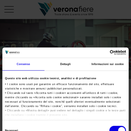
en
it
PROFILO AZIENDALE
Chi siamo
LE NOSTRE FIERE
Consenso
Dettagli
Informazioni sui cookie
Statuto
Calendario Italia 2026
ORGANIZZA DA NOI
Questo sito web utilizza cookie tecnici, analitici e di profilazione
Consiglio di Amministrazione
Calendario Estero 2026
Organizza una Fiera
• I cookie sono usati per garantire un efficace funzionamento del sito, effettuare
AREA STAMPA
statistiche e mostrare annunci pubblicitari personalizzati.
Collegio Sindacale
Motorbike Expo 2016
Calendario Italia 2027 – Primo semestre
Mappa e Servizi in quartiere
• Cliccando sul tasto «
Accetta tutti i cookie
» acconsenti all’utilizzo di tutti i cookie,
Cartella stampa
mentre cliccando su «
Accetta solo cookie selezionati
» saranno installati solo i cookie
Struttura organizzativa
Home
Calendario Estero 2027 – Primo semestre
necessari al funzionamento del sito, nonché quelli ulteriori eventualmente selezionati
Comunicati Stampa
Una fiera, la sua città. Perché Verona
dall’utente. Cliccando su “
Rifiuta i cookie
”, verranno installati solo i cookie tecnici.
Gruppo Veronafiere
Tweet
• Cliccando su «
Mostra dettagli
» puoi vedere nel dettaglio i singoli cookie e le terze parti
I nostri prodotti in Italia
Galleria fotografica
che installano i cookie tramite il presente sito.
Info e servizi
Network internazionale
•
Clicca qui
per visualizzare l'informativa sulla privacy.
Richiesta accredito stampa
Selezione
Membership
Necessari