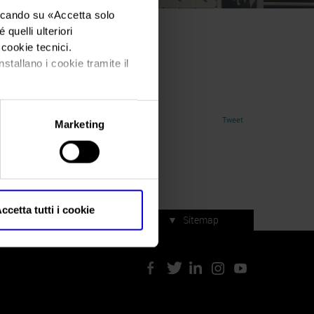
iccando su «
Accetta solo
quelli ulteriori
i cookie tecnici.
ia-2019
nstallano i cookie tramite il
Tweet
Marketing
ccetta tutti i cookie
▼
Sitemap
Servizi di manifestazione