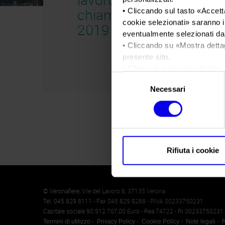
chiama-italia-
• Cliccando sul tasto «
Accetta
cookie selezionati
» saranno i
2019
eventualmente selezionati dal
• Cliccando su «
Mostra detta
presente sito.
•
Clicca qui
per visualizzare 
Selezione
Necessari
del
consenso
Rifiuta i cookie
Memento
Cookie
© Veronafiere, V.le del Lavoro 8, 37135 Verona
Tel. 045 829 8111 - Fax 045 829 8288 - P.IVA 00233750231
Capitale sociale 90.912.707,00 Euro - Rea 74722 - RI 00233750231
Termini di utilizzo
Privacy Policy
Cookie Policy
Note legali
R