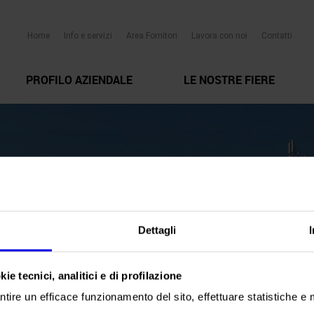
Home
Info e servizi
Area Fornitori
Lavora con noi
Contatti
PROFILO AZIENDALE
LE NOSTRE FIERE
Dettagli
ie tecnici, analitici e di profilazione
ntire un efficace funzionamento del sito, effettuare statistiche e