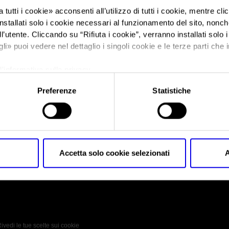
 tutti i cookie
» acconsenti all’utilizzo di tutti i cookie, mentre cl
nstallati solo i cookie necessari al funzionamento del sito, nonché 
Sei in:
lavoro-chiama-italia-2019
>
lavoro-chiama-italia-2019
l’utente. Cliccando su “
Rifiuta i cookie
”, verranno installati solo 
lavoro-chiama-ital
gli
» puoi vedere nel dettaglio i singoli cookie e le terze parti che i
l'informativa sulla privacy.
Preferenze
Statistiche
lavoro-chiama-italia-2019
Accetta solo cookie selezionati
A
 Policy
Profilo aziendale test
L’azienda
Da definire
ivedi le tue scelte sui cookie