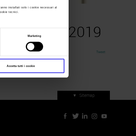
ranno installati solo i cookie necessari al
cookie tecnici.
o-evoo-days-2019
-evoo-days-2019
Marketing
Tweet
Accetta tutti i cookie
▼
Sitemap
Servizi di manifestazione