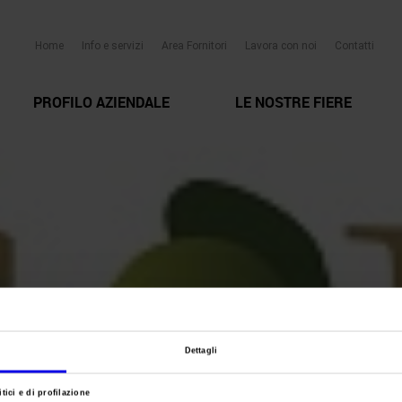
Home
Info e servizi
Area Fornitori
Lavora con noi
Contatti
PROFILO AZIENDALE
LE NOSTRE FIERE
Dettagli
tici e di profilazione