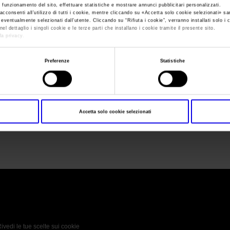
e funzionamento del sito, effettuare statistiche e mostrare annunci pubblicitari personalizzati.
acconsenti all’utilizzo di tutti i cookie, mentre cliccando su «
Accetta solo cookie selezionati
» sa
i eventualmente selezionati dall’utente. Cliccando su “
Rifiuta i cookie
”, verranno installati solo i 
Sei in:
Concorso Sol d'Oro - EVOO Days 2019
>
concorso-sol-dor
el dettaglio i singoli cookie e le terze parti che installano i cookie tramite il presente sito.
la privacy.
concorso-sol-doro
Preferenze
Statistiche
Accetta solo cookie selezionati
concorso-sol-doro-evoo-days-2019
 Policy
Profilo aziendale test
L’azienda
Da definire
ivedi le tue scelte sui cookie