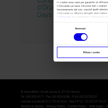
• I cookie sono usati per garantire un efficac
d’Oro – EVOO
• Cliccando sul tasto «
Accetta tutti i cookie
» 
funzionamento del sito, nonché quelli ulterior
Days 2019
• Cliccando su «
Mostra dettagli
» puoi vedere n
•
Clicca qui
per visualizzare l'informativa sul
Selezione
Necessari
del
consenso
Rifiuta i cookie
Memento
Cookie
© Veronafiere, V.le del Lavoro 8, 37135 Verona
Tel. 045 829 8111 - Fax 045 829 8288 - P.IVA 00233750231
Capitale sociale 90.912.707,00 Euro - Rea 74722 - RI 00233750231
Termini di utilizzo
Privacy Policy
Cookie Policy
Note legali
R