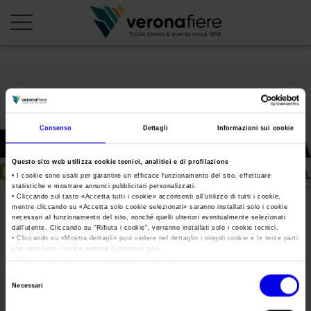
en
it
PROFILO AZIENDALE
Consenso
Dettagli
Informazioni sui cookie
Chi siamo
LE NOSTRE FIERE
Questo sito web utilizza cookie tecnici, analitici e di profilazione
Statuto
Calendario Italia 2026
ORGANIZZA DA NOI
• I cookie sono usati per garantire un efficace funzionamento del sito, effettuare
statistiche e mostrare annunci pubblicitari personalizzati.
Consiglio di Amministrazione
Calendario Estero 2026
• Cliccando sul tasto «
Accetta tutti i cookie
» acconsenti all’utilizzo di tutti i cookie,
Organizza una Fiera
AREA STAMPA
mentre cliccando su «
Accetta solo cookie selezionati
» saranno installati solo i cookie
Collegio Sindacale
Fieragricola Tech 2023
Calendario Italia 2027 – Primo semestre
necessari al funzionamento del sito, nonché quelli ulteriori eventualmente selezionati
Mappa e Servizi in quartiere
Cartella stampa
dall’utente. Cliccando su “
Rifiuta i cookie
”, verranno installati solo i cookie tecnici.
Struttura organizzativa
Home
• Cliccando su «
Mostra dettagli
» puoi vedere nel dettaglio i singoli cookie e le terze parti
Calendario Estero 2027 – Primo semestre
Comunicati Stampa
che installano i cookie tramite il presente sito.
Una fiera, la sua città. Perché Verona
Gruppo Veronafiere
•
Clicca qui
per visualizzare l'informativa sulla privacy.
Tweet
I nostri prodotti in Italia
Galleria fotografica
Info e servizi
Selezione
Network internazionale
Necessari
del
Richiesta accredito stampa
Fieragricola Tech 2023
Membership
consenso