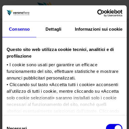
Consenso
Dettagli
Informazioni sui cookie
en
it
Questo sito web utilizza cookie tecnici, analitici e di
PROFILO AZIENDALE
profilazione
Chi siamo
LE NOSTRE FIERE
• I cookie sono usati per garantire un efficace
Statuto
funzionamento del sito, effettuare statistiche e mostrare
Calendario Italia 2026
ORGANIZZA DA NOI
annunci pubblicitari personalizzati.
Consiglio di Amministrazione
Calendario Estero 2026
Organizza una Fiera
AREA STAMPA
• Cliccando sul tasto «
Accetta tutti i cookie
» acconsenti
Collegio Sindacale
okLET23
Calendario Italia 2027 – Primo semestre
Mappa e Servizi in quartiere
all’utilizzo di tutti i cookie, mentre cliccando su «
Accetta
Cartella stampa
solo cookie selezionati
» saranno installati solo i cookie
Struttura organizzativa
Home
Calendario Estero 2027 – Primo semestre
Comunicati Stampa
necessari al funzionamento del sito, nonché quelli
Una fiera, la sua città. Perché Verona
Gruppo Veronafiere
Tweet
I nostri prodotti in Italia
ulteriori eventualmente selezionati dall’utente. Cliccando
Galleria fotografica
Info e servizi
Network internazionale
su “
Rifiuta i cookie
”, verranno installati solo i cookie
Selezione
Richiesta accredito stampa
tecnici.
Membership
Necessari