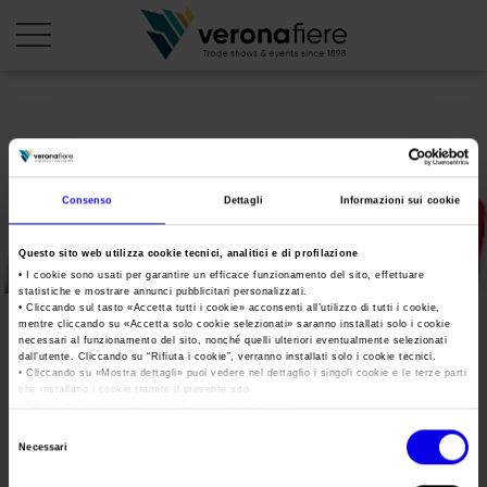
en
it
PROFILO AZIENDALE
Consenso
Dettagli
Informazioni sui cookie
Chi siamo
LE NOSTRE FIERE
Questo sito web utilizza cookie tecnici, analitici e di profilazione
Statuto
Calendario Italia 2026
ORGANIZZA DA NOI
• I cookie sono usati per garantire un efficace funzionamento del sito, effettuare
statistiche e mostrare annunci pubblicitari personalizzati.
Consiglio di Amministrazione
Calendario Estero 2026
• Cliccando sul tasto «
Accetta tutti i cookie
» acconsenti all’utilizzo di tutti i cookie,
Organizza una Fiera
AREA STAMPA
mentre cliccando su «
Accetta solo cookie selezionati
» saranno installati solo i cookie
Collegio Sindacale
metef-2017
Calendario Italia 2027 – Primo semestre
necessari al funzionamento del sito, nonché quelli ulteriori eventualmente selezionati
Mappa e Servizi in quartiere
Cartella stampa
dall’utente. Cliccando su “
Rifiuta i cookie
”, verranno installati solo i cookie tecnici.
Struttura organizzativa
Home
• Cliccando su «
Mostra dettagli
» puoi vedere nel dettaglio i singoli cookie e le terze parti
Calendario Estero 2027 – Primo semestre
Comunicati Stampa
che installano i cookie tramite il presente sito.
Una fiera, la sua città. Perché Verona
Gruppo Veronafiere
•
Clicca qui
per visualizzare l'informativa sulla privacy.
Tweet
I nostri prodotti in Italia
Galleria fotografica
Info e servizi
Selezione
Network internazionale
Necessari
del
Richiesta accredito stampa
metef-2017
Membership
consenso