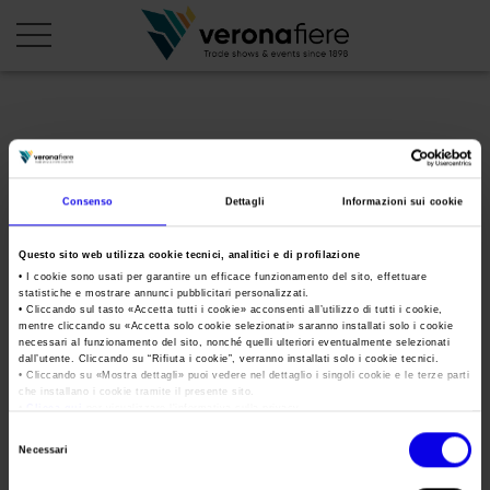
en
it
PROFILO AZIENDALE
Consenso
Dettagli
Informazioni sui cookie
Chi siamo
LE NOSTRE FIERE
Questo sito web utilizza cookie tecnici, analitici e di profilazione
Statuto
Calendario Italia 2026
ORGANIZZA DA NOI
• I cookie sono usati per garantire un efficace funzionamento del sito, effettuare
statistiche e mostrare annunci pubblicitari personalizzati.
Consiglio di Amministrazione
Calendario Estero 2026
• Cliccando sul tasto «
Accetta tutti i cookie
» acconsenti all’utilizzo di tutti i cookie,
Organizza una Fiera
AREA STAMPA
mentre cliccando su «
Accetta solo cookie selezionati
» saranno installati solo i cookie
Collegio Sindacale
oilnonoil-stc-2017
Calendario Italia 2027 – Primo semestre
necessari al funzionamento del sito, nonché quelli ulteriori eventualmente selezionati
Mappa e Servizi in quartiere
Cartella stampa
dall’utente. Cliccando su “
Rifiuta i cookie
”, verranno installati solo i cookie tecnici.
Struttura organizzativa
Home
• Cliccando su «
Mostra dettagli
» puoi vedere nel dettaglio i singoli cookie e le terze parti
Calendario Estero 2027 – Primo semestre
Comunicati Stampa
che installano i cookie tramite il presente sito.
Una fiera, la sua città. Perché Verona
Gruppo Veronafiere
•
Clicca qui
per visualizzare l'informativa sulla privacy.
Tweet
I nostri prodotti in Italia
Galleria fotografica
Info e servizi
Selezione
Network internazionale
Necessari
del
Richiesta accredito stampa
oilnonoil-stc-2017
Membership
consenso