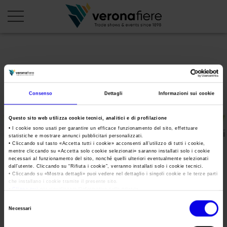
en
it
PROFILO AZIENDALE
Consenso
Dettagli
Informazioni sui cookie
Chi siamo
LE NOSTRE FIERE
Questo sito web utilizza cookie tecnici, analitici e di profilazione
Statuto
Calendario Italia 2026
ORGANIZZA DA NOI
• I cookie sono usati per garantire un efficace funzionamento del sito, effettuare
statistiche e mostrare annunci pubblicitari personalizzati.
Consiglio di Amministrazione
Calendario Estero 2026
• Cliccando sul tasto «
Accetta tutti i cookie
» acconsenti all’utilizzo di tutti i cookie,
Organizza una Fiera
AREA STAMPA
mentre cliccando su «
Accetta solo cookie selezionati
» saranno installati solo i cookie
Collegio Sindacale
verona-mineral-show-
Calendario Italia 2027 – Primo semestre
necessari al funzionamento del sito, nonché quelli ulteriori eventualmente selezionati
Mappa e Servizi in quartiere
Cartella stampa
dall’utente. Cliccando su “
Rifiuta i cookie
”, verranno installati solo i cookie tecnici.
Struttura organizzativa
maggio-2017
Home
• Cliccando su «
Mostra dettagli
» puoi vedere nel dettaglio i singoli cookie e le terze parti
Calendario Estero 2027 – Primo semestre
Comunicati Stampa
che installano i cookie tramite il presente sito.
Una fiera, la sua città. Perché Verona
Gruppo Veronafiere
•
Clicca qui
per visualizzare l'informativa sulla privacy.
I nostri prodotti in Italia
Galleria fotografica
Info e servizi
Selezione
Network internazionale
Tweet
Necessari
del
Richiesta accredito stampa
Membership
consenso