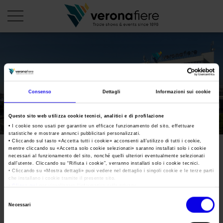
en
it
PROFILO AZIENDALE
Consenso
Dettagli
Informazioni sui cookie
Chi siamo
LE NOSTRE FIERE
Questo sito web utilizza cookie tecnici, analitici e di profilazione
Statuto
Calendario Italia 2026
ORGANIZZA DA NOI
• I cookie sono usati per garantire un efficace funzionamento del sito, effettuare
statistiche e mostrare annunci pubblicitari personalizzati.
Consiglio di Amministrazione
Calendario Estero 2026
• Cliccando sul tasto «
Accetta tutti i cookie
» acconsenti all’utilizzo di tutti i cookie,
Organizza una Fiera
AREA STAMPA
mentre cliccando su «
Accetta solo cookie selezionati
» saranno installati solo i cookie
Collegio Sindacale
gbCS_Conclusione
Calendario Italia 2027 – Primo semestre
necessari al funzionamento del sito, nonché quelli ulteriori eventualmente selezionati
Mappa e Servizi in quartiere
Cartella stampa
dall’utente. Cliccando su “
Rifiuta i cookie
”, verranno installati solo i cookie tecnici.
Struttura organizzativa
Fieracavalli 2024
Home
• Cliccando su «
Mostra dettagli
» puoi vedere nel dettaglio i singoli cookie e le terze parti
Calendario Estero 2027 – Primo semestre
Comunicati Stampa
che installano i cookie tramite il presente sito.
Una fiera, la sua città. Perché Verona
Gruppo Veronafiere
•
Clicca qui
per visualizzare l'informativa sulla privacy.
I nostri prodotti in Italia
Galleria fotografica
Info e servizi
Selezione
Network internazionale
Tweet
Necessari
del
Richiesta accredito stampa
Membership
consenso