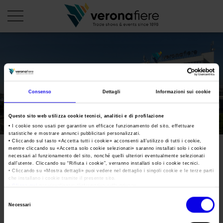
en
it
PROFILO AZIENDALE
Consenso
Dettagli
Informazioni sui cookie
Chi siamo
LE NOSTRE FIERE
Questo sito web utilizza cookie tecnici, analitici e di profilazione
Statuto
Calendario Italia 2026
ORGANIZZA DA NOI
• I cookie sono usati per garantire un efficace funzionamento del sito, effettuare
statistiche e mostrare annunci pubblicitari personalizzati.
Consiglio di Amministrazione
Calendario Estero 2026
• Cliccando sul tasto «
Accetta tutti i cookie
» acconsenti all’utilizzo di tutti i cookie,
Organizza una Fiera
AREA STAMPA
mentre cliccando su «
Accetta solo cookie selezionati
» saranno installati solo i cookie
Collegio Sindacale
CS_MARMOMAC_FINALE
Calendario Italia 2027 – Primo semestre
necessari al funzionamento del sito, nonché quelli ulteriori eventualmente selezionati
Mappa e Servizi in quartiere
Cartella stampa
dall’utente. Cliccando su “
Rifiuta i cookie
”, verranno installati solo i cookie tecnici.
Struttura organizzativa
Home
• Cliccando su «
Mostra dettagli
» puoi vedere nel dettaglio i singoli cookie e le terze parti
Calendario Estero 2027 – Primo semestre
Comunicati Stampa
che installano i cookie tramite il presente sito.
Una fiera, la sua città. Perché Verona
Gruppo Veronafiere
•
Clicca qui
per visualizzare l'informativa sulla privacy.
Tweet
I nostri prodotti in Italia
Galleria fotografica
Info e servizi
Selezione
Network internazionale
Necessari
del
Richiesta accredito stampa
CS_MARMOMAC_FINALE
Membership
consenso