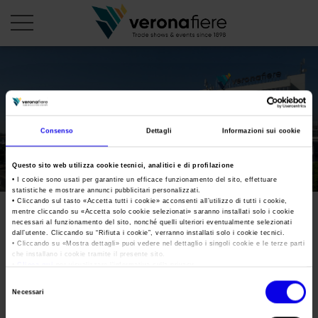
en
it
PROFILO AZIENDALE
Consenso
Dettagli
Informazioni sui cookie
Chi siamo
LE NOSTRE FIERE
Questo sito web utilizza cookie tecnici, analitici e di profilazione
Statuto
Calendario Italia 2026
ORGANIZZA DA NOI
• I cookie sono usati per garantire un efficace funzionamento del sito, effettuare
statistiche e mostrare annunci pubblicitari personalizzati.
Consiglio di Amministrazione
Calendario Estero 2026
• Cliccando sul tasto «
Accetta tutti i cookie
» acconsenti all’utilizzo di tutti i cookie,
Organizza una Fiera
AREA STAMPA
mentre cliccando su «
Accetta solo cookie selezionati
» saranno installati solo i cookie
Collegio Sindacale
gbCS_MARMOMAC_FINALE
Calendario Italia 2027 – Primo semestre
necessari al funzionamento del sito, nonché quelli ulteriori eventualmente selezionati
Mappa e Servizi in quartiere
Cartella stampa
dall’utente. Cliccando su “
Rifiuta i cookie
”, verranno installati solo i cookie tecnici.
Struttura organizzativa
Home
• Cliccando su «
Mostra dettagli
» puoi vedere nel dettaglio i singoli cookie e le terze parti
Calendario Estero 2027 – Primo semestre
Comunicati Stampa
che installano i cookie tramite il presente sito.
Una fiera, la sua città. Perché Verona
Gruppo Veronafiere
•
Clicca qui
per visualizzare l'informativa sulla privacy.
Tweet
I nostri prodotti in Italia
Galleria fotografica
Info e servizi
Selezione
Network internazionale
Necessari
del
Richiesta accredito stampa
gbCS_MARMOMAC_FINALE
Membership
consenso