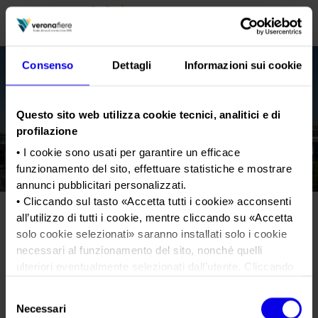
Consenso
Dettagli
Informazioni sui cookie
en
it
Questo sito web utilizza cookie tecnici, analitici e di
PROFILO AZIENDALE
profilazione
Chi siamo
LE NOSTRE FIERE
• I cookie sono usati per garantire un efficace
funzionamento del sito, effettuare statistiche e mostrare
Statuto
Calendario Italia 2026
ORGANIZZA DA NOI
annunci pubblicitari personalizzati.
Consiglio di Amministrazione
Calendario Estero 2026
• Cliccando sul tasto «
Accetta tutti i cookie
» acconsenti
Organizza una Fiera
AREA STAMPA
all’utilizzo di tutti i cookie, mentre cliccando su «
Accetta
Collegio Sindacale
CS_SOLEXPO2026_Chiusura-
Calendario Italia 2027 – Primo semestre
Mappa e Servizi in quartiere
Cartella stampa
solo cookie selezionati
» saranno installati solo i cookie
Struttura organizzativa
Home
Calendario Estero 2027 – Primo semestre
necessari al funzionamento del sito, nonché quelli
Comunicati Stampa
Una fiera, la sua città. Perché Verona
Gruppo Veronafiere
ulteriori eventualmente selezionati dall’utente. Cliccando
Tweet
I nostri prodotti in Italia
Galleria fotografica
Info e servizi
su “
Rifiuta i cookie
”, verranno installati solo i cookie
Network internazionale
Selezione
tecnici.
Richiesta accredito stampa
CS_SOLEXPO2026_Chiusura-
Necessari
del
Membership
• Cliccando su «
Mostra dettagli
» puoi vedere nel dettaglio