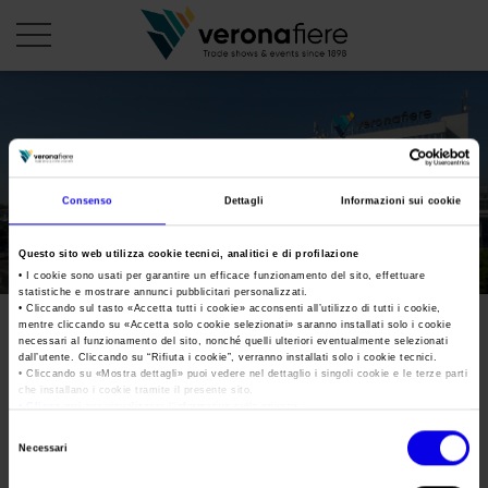
en
it
PROFILO AZIENDALE
Consenso
Dettagli
Informazioni sui cookie
Chi siamo
LE NOSTRE FIERE
Questo sito web utilizza cookie tecnici, analitici e di profilazione
Statuto
Calendario Italia 2026
ORGANIZZA DA NOI
• I cookie sono usati per garantire un efficace funzionamento del sito, effettuare
statistiche e mostrare annunci pubblicitari personalizzati.
Consiglio di Amministrazione
Calendario Estero 2026
• Cliccando sul tasto «
Accetta tutti i cookie
» acconsenti all’utilizzo di tutti i cookie,
Organizza una Fiera
AREA STAMPA
mentre cliccando su «
Accetta solo cookie selezionati
» saranno installati solo i cookie
Collegio Sindacale
20250505_CS_bilancio
Calendario Italia 2027 – Primo semestre
necessari al funzionamento del sito, nonché quelli ulteriori eventualmente selezionati
Mappa e Servizi in quartiere
Cartella stampa
dall’utente. Cliccando su “
Rifiuta i cookie
”, verranno installati solo i cookie tecnici.
Struttura organizzativa
2024_Veronafiere
Home
• Cliccando su «
Mostra dettagli
» puoi vedere nel dettaglio i singoli cookie e le terze parti
Calendario Estero 2027 – Primo semestre
Comunicati Stampa
che installano i cookie tramite il presente sito.
Una fiera, la sua città. Perché Verona
Gruppo Veronafiere
•
Clicca qui
per visualizzare l'informativa sulla privacy.
I nostri prodotti in Italia
Galleria fotografica
Info e servizi
Selezione
Network internazionale
Tweet
Necessari
del
Richiesta accredito stampa
Membership
consenso