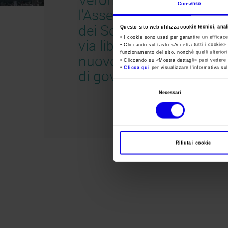
Consenso
l’Assemblea
dei Soci dà il
Questo sito web utilizza cookie tecnici, anali
• I cookie sono usati per garantire un efficac
via libera al
• Cliccando sul tasto «
Accetta tutti i cookie
» 
funzionamento del sito, nonché quelli ulterior
nuovo assetto
• Cliccando su «
Mostra dettagli
» puoi vedere n
•
Clicca qui
per visualizzare l'informativa sul
di governance
Selezione
Necessari
del
consenso
Rifiuta i cookie