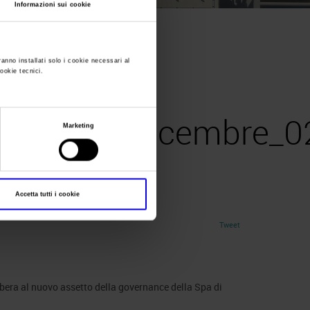
Informazioni sui cookie
 assetto di governance
>
CS
ranno installati solo i cookie necessari al
cookie tecnici.
mblea_15_dicembre_0
Marketing
Accetta tutti i cookie
Tweet
libera al nuovo assetto della governance della Spa di