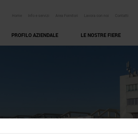
Home
Info e servizi
Area Fornitori
Lavora con noi
Contatti
PROFILO AZIENDALE
LE NOSTRE FIERE