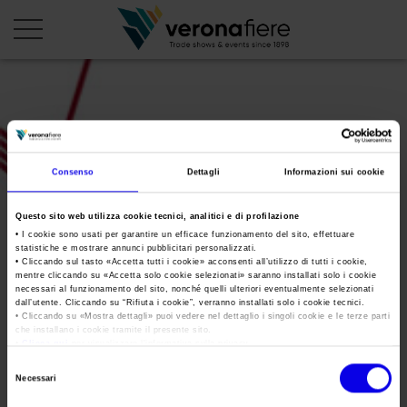
en
it
PROFILO AZIENDALE
Consenso
Dettagli
Informazioni sui cookie
Chi siamo
LE NOSTRE FIERE
Questo sito web utilizza cookie tecnici, analitici e di profilazione
Statuto
Calendario Italia 2026
ORGANIZZA DA NOI
• I cookie sono usati per garantire un efficace funzionamento del sito, effettuare
statistiche e mostrare annunci pubblicitari personalizzati.
Consiglio di Amministrazione
Calendario Estero 2026
Organizza una Fiera
• Cliccando sul tasto «
Accetta tutti i cookie
» acconsenti all’utilizzo di tutti i cookie,
AREA STAMPA
mentre cliccando su «
Accetta solo cookie selezionati
» saranno installati solo i cookie
Collegio Sindacale
emeca_logo
Calendario Italia 2027 – Primo semestre
Mappa e Servizi in quartiere
necessari al funzionamento del sito, nonché quelli ulteriori eventualmente selezionati
Cartella stampa
dall’utente. Cliccando su “
Rifiuta i cookie
”, verranno installati solo i cookie tecnici.
Struttura organizzativa
Home
Calendario Estero 2027 – Primo semestre
• Cliccando su «
Mostra dettagli
» puoi vedere nel dettaglio i singoli cookie e le terze parti
Comunicati Stampa
Una fiera, la sua città. Perché Verona
che installano i cookie tramite il presente sito.
Gruppo Veronafiere
Tweet
•
Clicca qui
per visualizzare l'informativa sulla privacy.
I nostri prodotti in Italia
Galleria fotografica
Info e servizi
Selezione
Network internazionale
Necessari
Richiesta accredito stampa
del
Membership