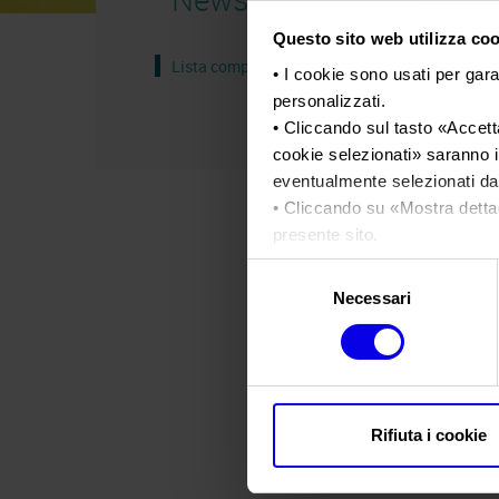
Questo sito web utilizza cook
Lista completa
• I cookie sono usati per gara
personalizzati.
• Cliccando sul tasto «
Accetta
cookie selezionati
» saranno i
eventualmente selezionati dal
• Cliccando su «
Mostra detta
presente sito.
•
Clicca qui
per visualizzare 
Selezione
Necessari
del
consenso
Rifiuta i cookie