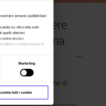
 mostrare annunci pubblicitari
 a Veronafiere
iccando su «
Accetta solo
quelli ulteriori
 di ArtVerona
i cookie tecnici.
nstallano i cookie tramite il
Tweet
Marketing
e con la 19ª edizione di
ccetta tutti i cookie
 under
News
.
est’anno è l’opera “etica” The rainbow brick road di