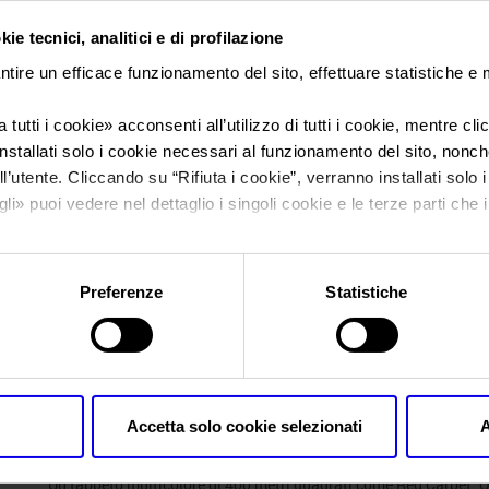
ie tecnici, analitici e di profilazione
Sei in:
News
ntire un efficace funzionamento del sito, effettuare statistiche e
L’arte protagonista
 tutti i cookie
» acconsenti all’utilizzo di tutti i cookie, mentre cl
nstallati solo i cookie necessari al funzionamento del sito, nonché 
con la 19ª edizione
l’utente. Cliccando su “
Rifiuta i cookie
”, verranno installati solo 
gli
» puoi vedere nel dettaglio i singoli cookie e le terze parti che i
l'informativa sulla privacy.
Preferenze
Statistiche
Posts Tagged:
federicobricolo
L’arte protagonista a Veronafier
ArtVerona
Accetta solo cookie selezionati
A
Posted
Ottobre 11th, 2024
by
Ufficio Stampa Veronafiere
&
filed
Un tappeto multicolore di 400 metri quadrati come Red Carpet. Qu