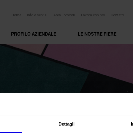
Home
Info e servizi
Area Fornitori
Lavora con noi
Contatti
PROFILO AZIENDALE
LE NOSTRE FIERE
Dettagli