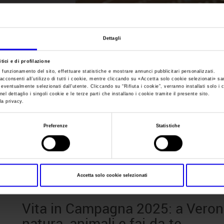
Sei in:
News
Dettagli
Vita in Campagna 
tici e di profilazione
e funzionamento del sito, effettuare statistiche e mostrare annunci pubblicitari personalizzati.
Veronafiere un wee
acconsenti all’utilizzo di tutti i cookie, mentre cliccando su «
Accetta solo cookie selezionati
» sa
i eventualmente selezionati dall’utente. Cliccando su “
Rifiuta i cookie
”, verranno installati solo i 
el dettaglio i singoli cookie e le terze parti che installano i cookie tramite il presente sito.
la privacy.
animali e fai-da-te
Preferenze
Statistiche
Posts Tagged:
green lovers
Accetta solo cookie selezionati
Vita in Campagna 2025: a Veron
natura, animali e fai-da-te