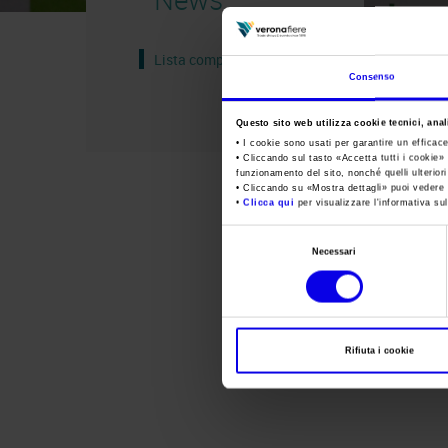
Lista completa
Consenso
Questo sito web utilizza cookie tecnici, anali
• I cookie sono usati per garantire un efficac
• Cliccando sul tasto «
Accetta tutti i cookie
» 
funzionamento del sito, nonché quelli ulterior
• Cliccando su «
Mostra dettagli
» puoi vedere n
•
Clicca qui
per visualizzare l'informativa sul
Selezione
Necessari
del
consenso
Rifiuta i cookie