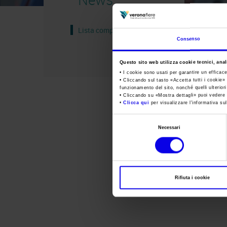
Lista completa
Consenso
Questo sito web utilizza cookie tecnici, anali
• I cookie sono usati per garantire un efficac
• Cliccando sul tasto «
Accetta tutti i cookie
» 
funzionamento del sito, nonché quelli ulterior
• Cliccando su «
Mostra dettagli
» puoi vedere n
•
Clicca qui
per visualizzare l'informativa sul
Selezione
Necessari
del
consenso
Rifiuta i cookie