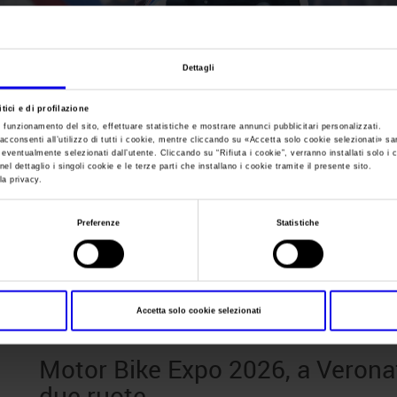
Sei in:
News
Dettagli
Motor Bike Expo 20
tici e di profilazione
e funzionamento del sito, effettuare statistiche e mostrare annunci pubblicitari personalizzati.
Veronafiere la pass
acconsenti all’utilizzo di tutti i cookie, mentre cliccando su «
Accetta solo cookie selezionati
» sa
i eventualmente selezionati dall’utente. Cliccando su “
Rifiuta i cookie
”, verranno installati solo i 
el dettaglio i singoli cookie e le terze parti che installano i cookie tramite il presente sito.
la privacy.
due ruote
Preferenze
Statistiche
Posts Tagged:
mbe verona
Accetta solo cookie selezionati
Motor Bike Expo 2026, a Veronaf
due ruote