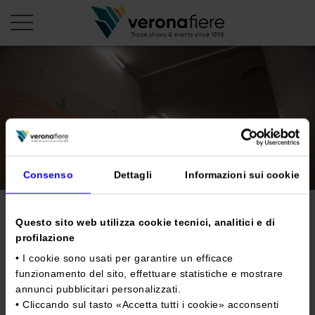
it
PROFILO AZIENDALE
Chi siamo
LE NOSTRE FIERE
Statuto
Consenso
Dettagli
Informazioni sui cookie
Calendario Italia 2026
ORGANIZZA DA NOI
Consiglio di Amministrazione
Calendario Estero 2026
Organizza una Fiera
AREA STAMPA
Collegio Sindacale
Nuova nursery: Veronafiere
Calendario Italia 2027 – Primo semestre
Questo sito web utilizza cookie tecnici, analitici e di
Mappa e Servizi in quartiere
Cartella stampa
profilazione
Struttura organizzativa
sempre più a misura di
Home
Calendario Estero 2027 – Primo semestre
Comunicati Stampa
Una fiera, la sua città. Perché Verona
• I cookie sono usati per garantire un efficace
famiglia
Gruppo Veronafiere
I nostri prodotti in Italia
funzionamento del sito, effettuare statistiche e mostrare
Galleria fotografica
Info e servizi
Network internazionale
annunci pubblicitari personalizzati.
Richiesta accredito stampa
• Cliccando sul tasto «
Accetta tutti i cookie
» acconsenti
Tweet
Membership