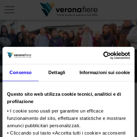
it
PROFILO AZIENDALE
Chi siamo
LE NOSTRE FIERE
Consenso
Dettagli
Informazioni sui cookie
Statuto
Calendario Italia 2026
ORGANIZZA DA NOI
Consiglio di Amministrazione
Calendario Estero 2026
Organizza una Fiera
AREA STAMPA
Questo sito web utilizza cookie tecnici, analitici e di
Collegio Sindacale
Dove il cavallo insegna un
Calendario Italia 2027 – Primo semestre
Mappa e Servizi in quartiere
Cartella stampa
profilazione
Struttura organizzativa
mestiere: a Fieracavalli
Home
Calendario Estero 2027 – Primo semestre
Comunicati Stampa
• I cookie sono usati per garantire un efficace
Una fiera, la sua città. Perché Verona
debutta Horse Future Hub
Gruppo Veronafiere
I nostri prodotti in Italia
funzionamento del sito, effettuare statistiche e mostrare
Galleria fotografica
Info e servizi
Network internazionale
annunci pubblicitari personalizzati.
Richiesta accredito stampa
• Cliccando sul tasto «
Accetta tutti i cookie
» acconsenti
Tweet
Membership