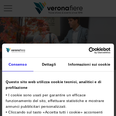
it
PROFILO AZIENDALE
Chi siamo
LE NOSTRE FIERE
Statuto
Consenso
Dettagli
Informazioni sui cookie
Calendario Italia 2026
ORGANIZZA DA NOI
Consiglio di Amministrazione
Calendario Estero 2026
Organizza una Fiera
AREA STAMPA
Collegio Sindacale
Marmomac 2025: pietra
Calendario Italia 2027 – Primo semestre
Questo sito web utilizza cookie tecnici, analitici e di
Mappa e Servizi in quartiere
Cartella stampa
profilazione
Struttura organizzativa
naturale italiana sempre più
Home
Calendario Estero 2027 – Primo semestre
Comunicati Stampa
Una fiera, la sua città. Perché Verona
• I cookie sono usati per garantire un efficace
green
Gruppo Veronafiere
I nostri prodotti in Italia
funzionamento del sito, effettuare statistiche e mostrare
Galleria fotografica
Info e servizi
Network internazionale
annunci pubblicitari personalizzati.
Richiesta accredito stampa
• Cliccando sul tasto «
Accetta tutti i cookie
» acconsenti
Tweet
Membership