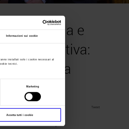
XPO rilancia e
Informazioni sui cookie
icie espositiva:
ranno installati solo i cookie necessari al
Verona tutta
cookie tecnici.
l’olivo
Marketing
Tweet
Accetta tutti i cookie
onferenza stampa