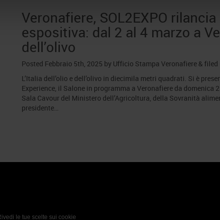
Veronafiere, SOL2EXPO rilancia 
espositiva: dal 2 al 4 marzo a Vero
dell’olivo
Posted
Febbraio 5th, 2025
by
Ufficio Stampa Veronafiere
&
filed
L’Italia dell’olio e dell’olivo in diecimila metri quadrati. Si è pr
Experience, il Salone in programma a Veronafiere da domenica 2 
Sala Cavour del Ministero dell’Agricoltura, della Sovranità alime
presidente…
 Policy
Profilo aziendale test
L’azienda
Da definire
ivedi le tue scelte sui cookie