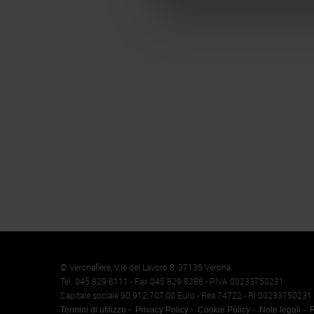
Memento
Cookie
© Veronafiere, V.le del Lavoro 8, 37135 Verona
Tel. 045 829 8111 - Fax 045 829 8288 - P.IVA 00233750231
Capitale sociale 90.912.707,00 Euro - Rea 74722 - RI 00233750231
Termini di utilizzo
Privacy Policy
Cookie Policy
Note legali
R