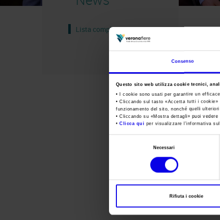
Lista completa
Consenso
Questo sito web utilizza cookie tecnici, anali
• I cookie sono usati per garantire un efficac
• Cliccando sul tasto «
Accetta tutti i cookie
» 
funzionamento del sito, nonché quelli ulterior
• Cliccando su «
Mostra dettagli
» puoi vedere n
•
Clicca qui
per visualizzare l'informativa sul
Selezione
Necessari
del
consenso
Rifiuta i cookie