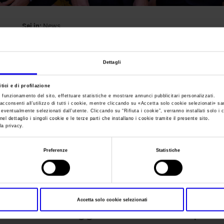
Sei in:
News
Veronafiere, SOL2E
Dettagli
raddoppia la superf
tici e di profilazione
e funzionamento del sito, effettuare statistiche e mostrare annunci pubblicitari personalizzati.
acconsenti all’utilizzo di tutti i cookie, mentre cliccando su «
Accetta solo cookie selezionati
» sa
dal 2 al 4 marzo a 
i eventualmente selezionati dall’utente. Cliccando su “
Rifiuta i cookie
”, verranno installati solo i 
el dettaglio i singoli cookie e le terze parti che installano i cookie tramite il presente sito.
la privacy.
l’italia dell’olio e del
Preferenze
Statistiche
Accetta solo cookie selezionati
Posts Tagged:
roma sol2expo c