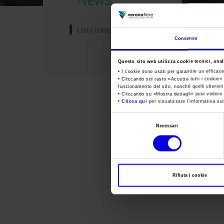
Lista completa
Consenso
Questo sito web utilizza cookie tecnici, anali
• I cookie sono usati per garantire un efficac
• Cliccando sul tasto «
Accetta tutti i cookie
» 
funzionamento del sito, nonché quelli ulterior
• Cliccando su «
Mostra dettagli
» puoi vedere n
•
Clicca qui
per visualizzare l'informativa sul
Selezione
Necessari
del
consenso
Rifiuta i cookie