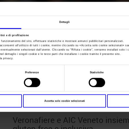
Sei in:
News
Dettagli
Veronafiere e AIC 
tici e di profilazione
e funzionamento del sito, effettuare statistiche e mostrare annunci pubblicitari personalizzati.
per un’offerta food
acconsenti all’utilizzo di tutti i cookie, mentre cliccando su «
Accetta solo cookie selezionati
» sa
i eventualmente selezionati dall’utente. Cliccando su “
Rifiuta i cookie
”, verranno installati solo i 
el dettaglio i singoli cookie e le terze parti che installano i cookie tramite il presente sito.
la privacy.
inclusiva
Preferenze
Statistiche
Posts Tagged:
senza glutine
Accetta solo cookie selezionati
Veronafiere e AIC Veneto insiem
gluten-free e inclusiva