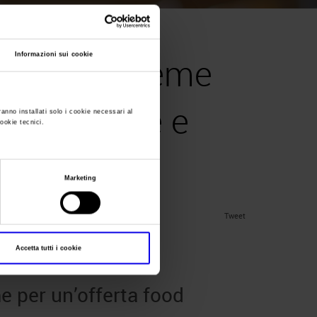
Informazioni sui cookie
Veneto insieme
 gluten-free e
ranno installati solo i cookie necessari al
cookie tecnici.
Marketing
Tweet
Accetta tutti i cookie
e per un’offerta food