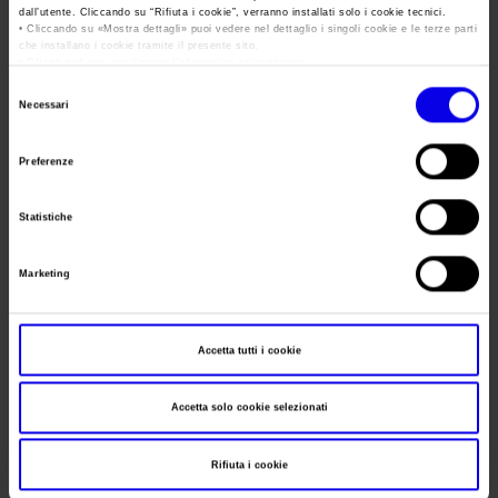
Area Fornitori
Accredito Stampa Marmomac 2026
dall’utente. Cliccando su “
Rifiuta i cookie
”, verranno installati solo i cookie tecnici.
Numeri della fiera
• Cliccando su «
Mostra dettagli
» puoi vedere nel dettaglio i singoli cookie e le terze parti
Posts Tagged:
stati uniti
che installano i cookie tramite il presente sito.
Lavora con noi
Servizi in quartiere per la stampa
Carta dei Valori
•
Clicca qui
per visualizzare l'informativa sulla privacy.
vinitaly 2024
Selezione
Contatti Ufficio Stampa
Parità di genere
Necessari
Contatti
del
Veronafiere da Chicago lancia
Modello di Organizzazione, Gestione e Controllo
consenso
Preferenze
il progetto Vinitaly USA 2024
Codice Etico
Responsabilità Sociale d’Impresa
Posted
Ottobre 24th, 2023
by
Ufficio Stampa Veronafiere
&
Statistiche
filed under
News
.
Responsabilità ambientale
Gli Stati Uniti d’America sono la prima destinazione per
Marketing
Certificazioni riconosciute
l’export enologico italiano con 1,8 miliardi di euro a valore nel
2022. Un mercato esigente da presidiare con costanza e
Società trasparente
attenzione. Con questo obiettivo è nato il progetto di sistema
Accetta tutti i cookie
Vinitaly USA 2024. L’occasione è stata la partnership attivata
Compensi Organi Societari
con l’International Wine Expo, evento b2b già…
Bilanci Societari
Accetta solo cookie selezionati
Rifiuta i cookie