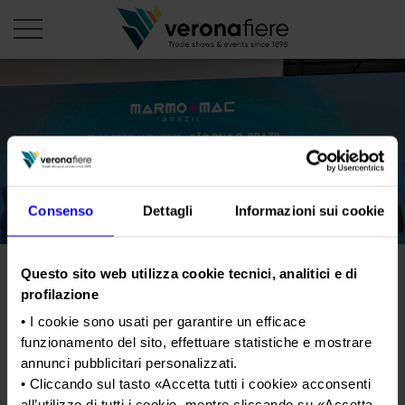
en
it
PROFILO AZIENDALE
Chi siamo
LE NOSTRE FIERE
Consenso
Dettagli
Informazioni sui cookie
Statuto
Calendario Italia 2026
ORGANIZZA DA NOI
Consiglio di Amministrazione
Calendario Estero 2026
Organizza una Fiera
AREA STAMPA
Questo sito web utilizza cookie tecnici, analitici e di
Collegio Sindacale
Veronafiere con Marmomac
Calendario Italia 2027 – Primo semestre
Mappa e Servizi in quartiere
profilazione
Cartella stampa
Struttura organizzativa
Brazil debutta a San Paolo.
Home
Calendario Estero 2027 – Primo semestre
• I cookie sono usati per garantire un efficace
Comunicati Stampa
Una fiera, la sua città. Perché Verona
Attesi buyer da 60 nazioni
Gruppo Veronafiere
funzionamento del sito, effettuare statistiche e mostrare
I nostri prodotti in Italia
Galleria fotografica
Info e servizi
annunci pubblicitari personalizzati.
Network internazionale
• Cliccando sul tasto «
Accetta tutti i cookie
» acconsenti
Richiesta accredito stampa
Tweet
Membership