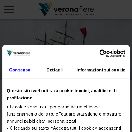
it
PROFILO AZIENDALE
Chi siamo
LE NOSTRE FIERE
Consenso
Dettagli
Informazioni sui cookie
Statuto
Calendario Italia 2026
ORGANIZZA DA NOI
Consiglio di Amministrazione
Calendario Estero 2026
Organizza una Fiera
AREA STAMPA
Questo sito web utilizza cookie tecnici, analitici e di
Collegio Sindacale
Vinitaly e Agenzia ICE
Calendario Italia 2027 – Primo semestre
Mappa e Servizi in quartiere
Cartella stampa
profilazione
Struttura organizzativa
approdano a Tokyo con la
Home
Calendario Estero 2027 – Primo semestre
Comunicati Stampa
• I cookie sono usati per garantire un efficace
Una fiera, la sua città. Perché Verona
Amerigo Vespucci
Gruppo Veronafiere
I nostri prodotti in Italia
funzionamento del sito, effettuare statistiche e mostrare
Galleria fotografica
Info e servizi
Network internazionale
annunci pubblicitari personalizzati.
Richiesta accredito stampa
• Cliccando sul tasto «
Accetta tutti i cookie
» acconsenti
Tweet
Membership