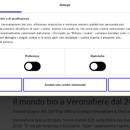
Dettagli
Sei in:
News
tici e di profilazione
Il mondo bio a Vero
e funzionamento del sito, effettuare statistiche e mostrare annunci pubblicitari personalizzati.
acconsenti all’utilizzo di tutti i cookie, mentre cliccando su «
Accetta solo cookie selezionati
» sa
i eventualmente selezionati dall’utente. Cliccando su “
Rifiuta i cookie
”, verranno installati solo i 
el dettaglio i singoli cookie e le terze parti che installano i cookie tramite il presente sito.
2020 con B/Open
la privacy.
Preferenze
Statistiche
Posts Tagged:
Trade
Accetta solo cookie selezionati
Il mondo bio a Veronafiere dal
Posted
Giugno 4th, 2019
by
Ufficio Stampa Veronafiere
&
filed 
Veronafiere lancia B/Open, nuovo evento b2b sulla filiera bio food
2020. ‘B’ sta per business e biologico, ‘Open’ rappresenta l’apertu