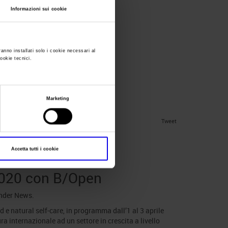
Informazioni sui cookie
nafiere dal
ranno installati solo i cookie necessari al
cookie tecnici.
Marketing
Tweet
Accetta tutti i cookie
 2020 con B/Open
under
News
.
 e natural self-care, in programma dall’1 al 3 aprile
ra internazionale ad un settore in crescita a livello