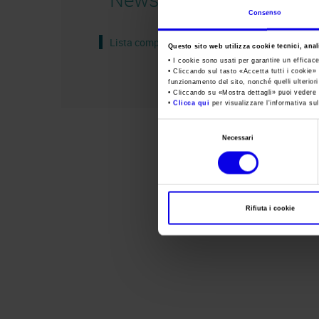
Consenso
Lista completa
Questo sito web utilizza cookie tecnici, anali
• I cookie sono usati per garantire un efficac
• Cliccando sul tasto «
Accetta tutti i cookie
» 
funzionamento del sito, nonché quelli ulterior
• Cliccando su «
Mostra dettagli
» puoi vedere n
•
Clicca qui
per visualizzare l'informativa sul
Selezione
Necessari
del
consenso
Rifiuta i cookie