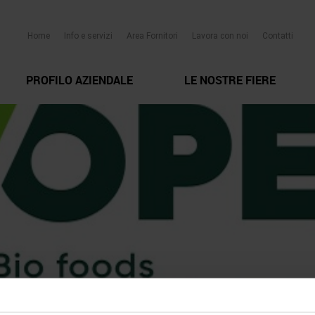
Home
Info e servizi
Area Fornitori
Lavora con noi
Contatti
PROFILO AZIENDALE
LE NOSTRE FIERE