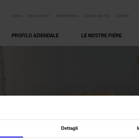
Home
Info e servizi
Area Fornitori
Lavora con noi
Contatti
PROFILO AZIENDALE
LE NOSTRE FIERE
Dettagli