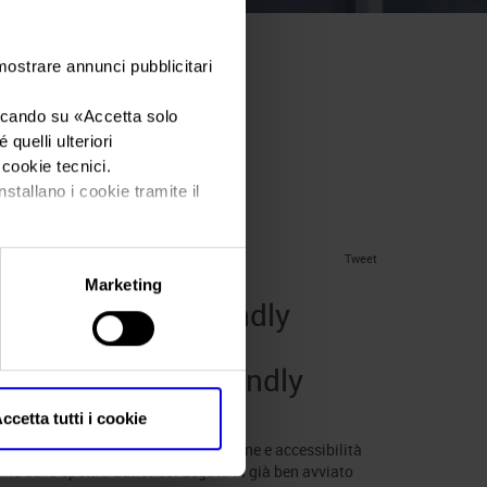
 mostrare annunci pubblicitari
ino’ a
iccando su «
Accetta solo
quelli ulteriori
sm Friendly
i cookie tecnici.
nstallano i cookie tramite il
Tweet
Marketing
avalli autism friendly
valli è Autism Friendly
d under
News
.
ccetta tutti i cookie
nno, condivide esperienze di inclusione e accessibilità
me dello spettro autistico. Legata al già ben avviato