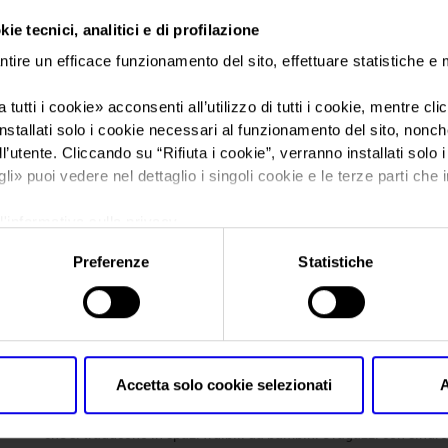
ie tecnici, analitici e di profilazione
Sei in:
News
ntire un efficace funzionamento del sito, effettuare statistiche e
Il ‘Salone del Bamb
 tutti i cookie
» acconsenti all’utilizzo di tutti i cookie, mentre cl
nstallati solo i cookie necessari al funzionamento del sito, nonché 
Fieracavalli è Auti
l’utente. Cliccando su “
Rifiuta i cookie
”, verranno installati solo 
gli
» puoi vedere nel dettaglio i singoli cookie e le terze parti che i
l'informativa sulla privacy.
Preferenze
Statistiche
Posts Tagged:
veronafiere fierac
Il ‘Salone del Bambino’ a Fieraca
Posted
Novembre 8th, 2024
by
Ufficio Stampa Veronafiere
&
file
Accetta solo cookie selezionati
A
Fieracavalli ha da sempre un’anima attenta al sociale, e, quest’a
che si traducono in spazi fruibili da bambini e ragazzi con sindro