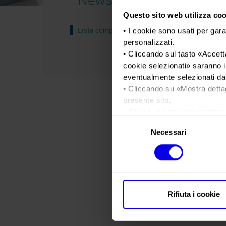
Questo sito web utilizza cook
Lista completa
• I cookie sono usati per gara
personalizzati.
• Cliccando sul tasto «
Accetta
cookie selezionati
» saranno i
eventualmente selezionati dal
• Cliccando su «
Mostra detta
presente sito.
•
Clicca qui
per visualizzare 
Selezione
Necessari
del
consenso
Rifiuta i cookie