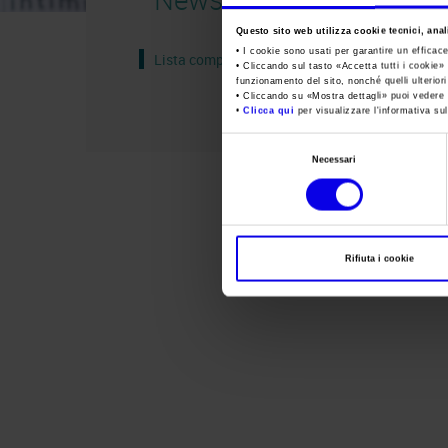
Questo sito web utilizza cookie tecnici, anali
• I cookie sono usati per garantire un efficac
Lista completa
• Cliccando sul tasto «
Accetta tutti i cookie
» 
funzionamento del sito, nonché quelli ulterior
• Cliccando su «
Mostra dettagli
» puoi vedere n
•
Clicca qui
per visualizzare l'informativa sul
Selezione
Necessari
del
consenso
Rifiuta i cookie