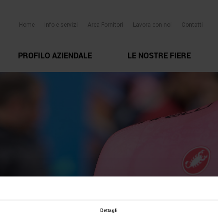
Home
Info e servizi
Area Fornitori
Lavora con noi
Contatti
PROFILO AZIENDALE
LE NOSTRE FIERE
Dettagli