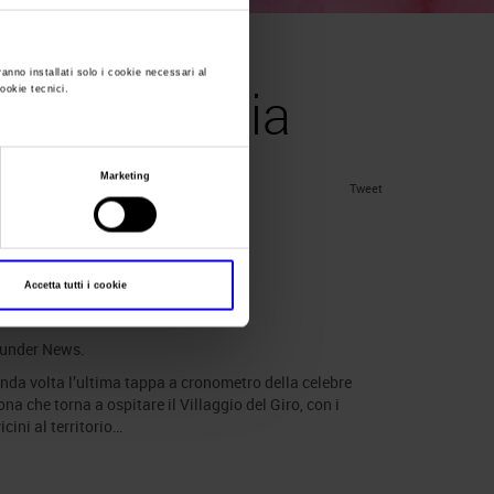
ranno installati solo i cookie necessari al
 Giro d’Italia
cookie tecnici.
Marketing
Tweet
’italia
Accetta tutti i cookie
 under
News
.
conda volta l’ultima tappa a cronometro della celebre
rona che torna a ospitare il Villaggio del Giro, con i
cini al territorio…