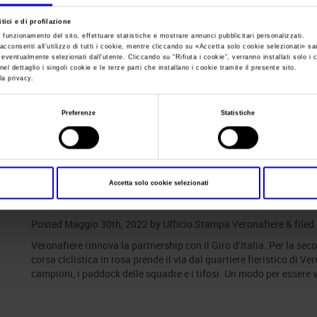
tici e di profilazione
Sei in:
News
e funzionamento del sito, effettuare statistiche e mostrare annunci pubblicitari personalizzati.
acconsenti all’utilizzo di tutti i cookie, mentre cliccando su «
Accetta solo cookie selezionati
» sa
Veronafiere saluta il
i eventualmente selezionati dall’utente. Cliccando su “
Rifiuta i cookie
”, verranno installati solo i 
el dettaglio i singoli cookie e le terze parti che installano i cookie tramite il presente sito.
la privacy.
Preferenze
Statistiche
Posts Tagged:
veronafiere giro d
Accetta solo cookie selezionati
Veronafiere saluta il Giro d’Italia
Posted
Maggio 30th, 2022
by
Ufficio Stampa Veronafiere
&
filed
Veronafiere rinnova la partnership con il Giro d’Italia. Per la se
corsa ciclistica in rosa prende il via dal quartiere fieristico di Ve
campioni, i paddock delle squadre e i tifosi. Un modo per essere vi