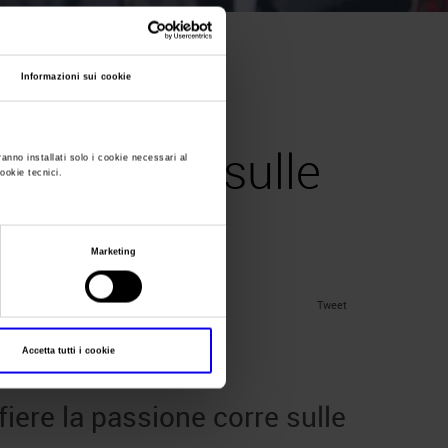
Informazioni sui cookie
26, a
ione corre sulle
ranno installati solo i cookie necessari al
cookie tecnici.
Marketing
Tweet
r bike
Accetta tutti i cookie
iere la passione corre sulle