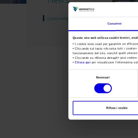
Lista completa
Consenso
Questo sito web utilizza cookie tecnici, anali
• I cookie sono usati per garantire un efficac
• Cliccando sul tasto «
Accetta tutti i cookie
» 
funzionamento del sito, nonché quelli ulterior
• Cliccando su «
Mostra dettagli
» puoi vedere n
•
Clicca qui
per visualizzare l'informativa sul
Selezione
Necessari
del
consenso
Rifiuta i cookie