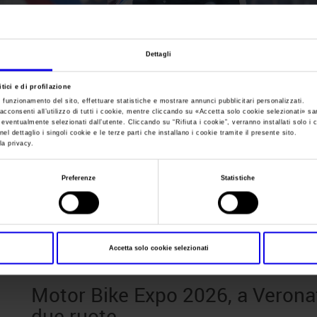
Sei in:
News
Dettagli
Motor Bike Expo 20
tici e di profilazione
e funzionamento del sito, effettuare statistiche e mostrare annunci pubblicitari personalizzati.
Veronafiere la pass
acconsenti all’utilizzo di tutti i cookie, mentre cliccando su «
Accetta solo cookie selezionati
» sa
i eventualmente selezionati dall’utente. Cliccando su “
Rifiuta i cookie
”, verranno installati solo i 
el dettaglio i singoli cookie e le terze parti che installano i cookie tramite il presente sito.
la privacy.
due ruote
Preferenze
Statistiche
Posts Tagged:
veronafiere moto
Accetta solo cookie selezionati
Motor Bike Expo 2026, a Veronaf
due ruote