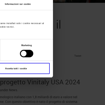
Informazioni sui cookie
ago lancia il
ranno installati solo i cookie necessari al
cookie tecnici.
USA 2024
Marketing
Tweet
aly usa 2024
Accetta tutti i cookie
l progetto Vinitaly USA 2024
 under
News
.
nologico italiano con 1,8 miliardi di euro a valore nel
e. Con questo obiettivo è nato il progetto di sistema