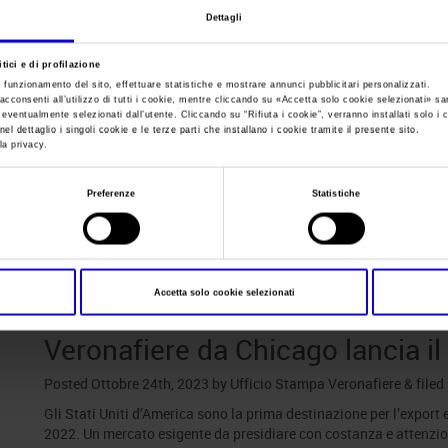
Dettagli
Sei in:
News
tici e di profilazione
Veronafiere da Chic
e funzionamento del sito, effettuare statistiche e mostrare annunci pubblicitari personalizzati.
acconsenti all’utilizzo di tutti i cookie, mentre cliccando su «
Accetta solo cookie selezionati
» sa
i eventualmente selezionati dall’utente. Cliccando su “
Rifiuta i cookie
”, verranno installati solo i 
el dettaglio i singoli cookie e le terze parti che installano i cookie tramite il presente sito.
progetto Vinitaly 
la privacy.
Preferenze
Statistiche
Posts Tagged:
veronafiere vinit
Accetta solo cookie selezionati
Veronafiere da Chicago lancia i
Posted
Ottobre 24th, 2023
by
Ufficio Stampa Veronafiere
&
filed
Gli Stati Uniti d’America sono la prima destinazione per l’export e
2022. Un mercato esigente da presidiare con costanza e attenzion