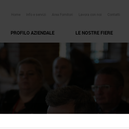
Home
Info e servizi
Area Fornitori
Lavora con noi
Contatti
PROFILO AZIENDALE
LE NOSTRE FIERE