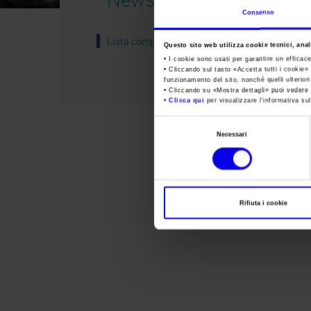
Consenso
Lista completa
Questo sito web utilizza cookie tecnici, anali
• I cookie sono usati per garantire un efficac
• Cliccando sul tasto «
Accetta tutti i cookie
» 
funzionamento del sito, nonché quelli ulterior
• Cliccando su «
Mostra dettagli
» puoi vedere n
•
Clicca qui
per visualizzare l'informativa sul
Selezione
Necessari
del
consenso
Rifiuta i cookie