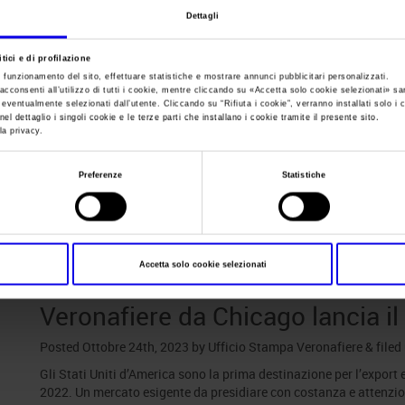
Dettagli
Sei in:
News
tici e di profilazione
Veronafiere da Chic
e funzionamento del sito, effettuare statistiche e mostrare annunci pubblicitari personalizzati.
acconsenti all’utilizzo di tutti i cookie, mentre cliccando su «
Accetta solo cookie selezionati
» sa
i eventualmente selezionati dall’utente. Cliccando su “
Rifiuta i cookie
”, verranno installati solo i 
el dettaglio i singoli cookie e le terze parti che installano i cookie tramite il presente sito.
progetto Vinitaly 
la privacy.
Preferenze
Statistiche
Posts Tagged:
vinitaly usa 2024
Accetta solo cookie selezionati
Veronafiere da Chicago lancia i
Posted
Ottobre 24th, 2023
by
Ufficio Stampa Veronafiere
&
filed
Gli Stati Uniti d’America sono la prima destinazione per l’export e
2022. Un mercato esigente da presidiare con costanza e attenzion