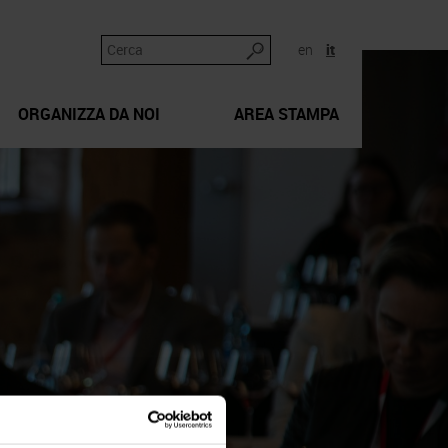
en
it
ORGANIZZA DA NOI
AREA STAMPA