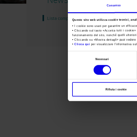
Consenso
Lista completa
Questo sito web utilizza cookie tecnici, anali
• I cookie sono usati per garantire un efficac
• Cliccando sul tasto «
Accetta tutti i cookie
» 
funzionamento del sito, nonché quelli ulterior
• Cliccando su «
Mostra dettagli
» puoi vedere n
•
Clicca qui
per visualizzare l'informativa sul
Selezione
Necessari
del
consenso
Rifiuta i cookie