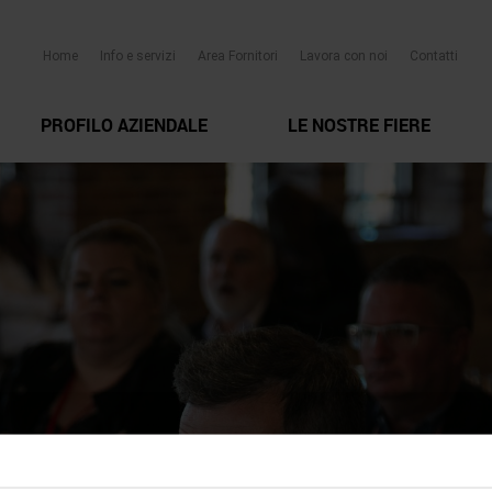
Home
Info e servizi
Area Fornitori
Lavora con noi
Contatti
PROFILO AZIENDALE
LE NOSTRE FIERE