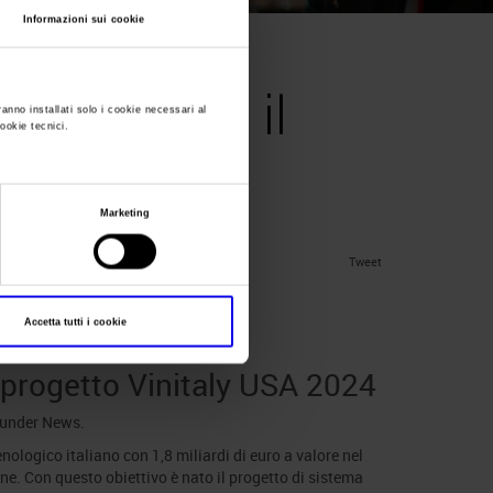
Informazioni sui cookie
ago lancia il
ranno installati solo i cookie necessari al
cookie tecnici.
USA 2024
Marketing
Tweet
Accetta tutti i cookie
l progetto Vinitaly USA 2024
 under
News
.
nologico italiano con 1,8 miliardi di euro a valore nel
e. Con questo obiettivo è nato il progetto di sistema