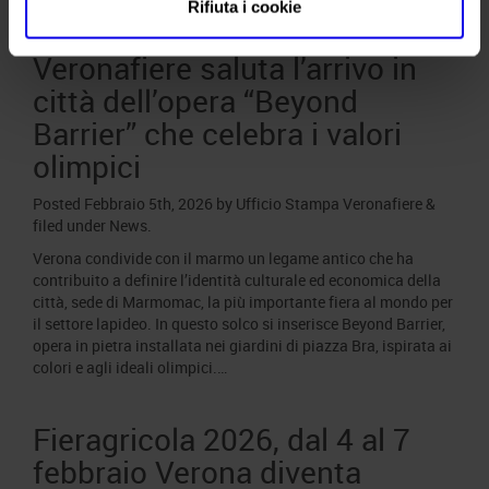
Rifiuta i cookie
Veronafiere saluta l’arrivo in
città dell’opera “Beyond
Barrier” che celebra i valori
olimpici
Posted
Febbraio 5th, 2026
by
Ufficio Stampa Veronafiere
&
filed under
News
.
Verona condivide con il marmo un legame antico che ha
contribuito a definire l’identità culturale ed economica della
città, sede di Marmomac, la più importante fiera al mondo per
il settore lapideo. In questo solco si inserisce Beyond Barrier,
opera in pietra installata nei giardini di piazza Bra, ispirata ai
colori e agli ideali olimpici.…
Fieragricola 2026, dal 4 al 7
febbraio Verona diventa