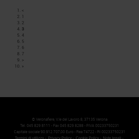
<
1
2
3
4
5
6
7
>
»
© Veronafiere, V.le del Lavoro 8, 37135 Verona
Tel. 045 829 8111 - Fax 045 829 8288 - P.IVA 00233750231
Capitale sociale 90.912.707,00 Euro - Rea 74722 - RI 00233750231
Termini di utilizzo
Privacy Policy
Cookie Policy
Note legali