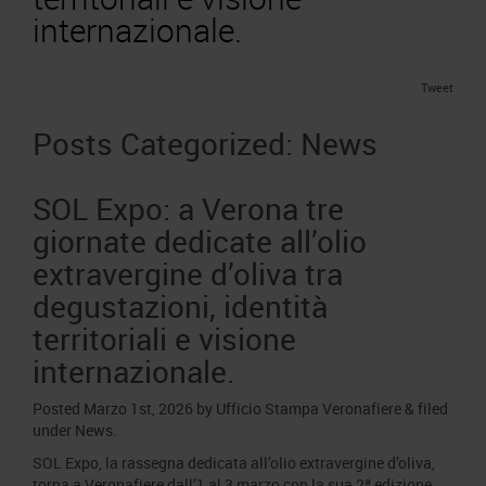
Area Fornitori
Accredito Stampa Marmomac 2026
internazionale.
Numeri della fiera
Lavora con noi
Servizi in quartiere per la stampa
Carta dei Valori
Tweet
Contatti Ufficio Stampa
Parità di genere
Contatti
Posts Categorized:
News
Modello di Organizzazione, Gestione e Controllo
Codice Etico
SOL Expo: a Verona tre
Responsabilità Sociale d’Impresa
giornate dedicate all’olio
Responsabilità ambientale
extravergine d’oliva tra
Certificazioni riconosciute
degustazioni, identità
Società trasparente
territoriali e visione
Compensi Organi Societari
internazionale.
Bilanci Societari
Posted
Marzo 1st, 2026
by
Ufficio Stampa Veronafiere
&
filed
under
News
.
SOL Expo, la rassegna dedicata all’olio extravergine d’oliva,
torna a Veronafiere dall’1 al 3 marzo con la sua 2ª edizione