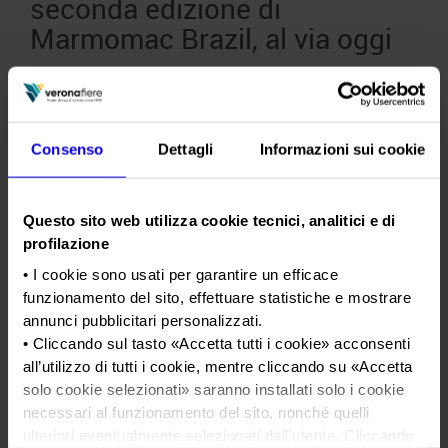
seconda edizione di
Marmomac Brazil, al via oggi
Posted
Febbraio 24th, 2026
by
Ufficio Stampa Veronafiere
&
filed under
News
.
La filiera della pietra naturale guarda al Brasile. A San Paolo
ha aperto oggi la seconda edizione dell’evento che porta
Consenso
Dettagli
Informazioni sui cookie
Marmomac nel cuore del continente sudamericano.
Marmomac Brazil, in programma fino a giovedì 26 febbraio
nel centro fieristico del distretto di Anhembi, raddoppia
Questo sito web utilizza cookie tecnici, analitici e di
quest’anno su due padiglioni con 200 aziende della filiera
lapidea provenienti da…
profilazione
• I cookie sono usati per garantire un efficace
funzionamento del sito, effettuare statistiche e mostrare
Veronafiere e AIC Veneto
annunci pubblicitari personalizzati.
insieme per un’offerta food
• Cliccando sul tasto «
Accetta tutti i cookie
» acconsenti
gluten-free e inclusiva
all’utilizzo di tutti i cookie, mentre cliccando su «
Accetta
solo cookie selezionati
» saranno installati solo i cookie
Posted
Febbraio 20th, 2026
by
Ufficio Stampa Veronafiere
&
necessari al funzionamento del sito, nonché quelli
filed under
News
.
ulteriori eventualmente selezionati dall’utente. Cliccando