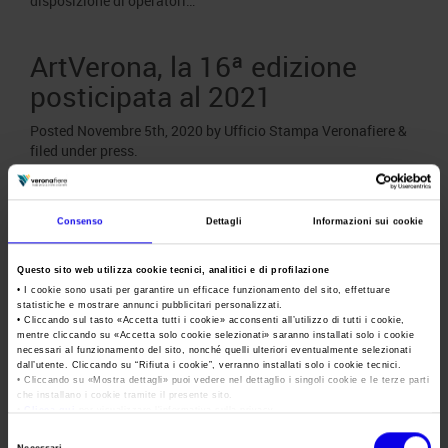
disposizione di operatori…
ArtVerona, la 16ª edizione
posticipata al 2021
Posted
Novembre 5th, 2020
by
Ufficio Stampa Veronafiere
&
filed under
press
.
Veronafiere, preso atto dell’andamento dell’emergenza
sanitaria e dell’entrata in vigore dei nuovi Dpcm che vietano
manifestazioni di carattere nazionale e internazionale e
Consenso
Dettagli
Informazioni sui cookie
limitano gli spostamenti, ha deciso di posticipare al 2021 la
16ª edizione di ArtVerona, prevista inizialmente questo
Questo sito web utilizza cookie tecnici, analitici e di profilazione
dicembre in presenza. ArtVerona, comunque, non si ferma e
• I cookie sono usati per garantire un efficace funzionamento del sito, effettuare
prosegue la sua attività di promozione per…
statistiche e mostrare annunci pubblicitari personalizzati.
• Cliccando sul tasto «
Accetta tutti i cookie
» acconsenti all’utilizzo di tutti i cookie,
mentre cliccando su «
Accetta solo cookie selezionati
» saranno installati solo i cookie
necessari al funzionamento del sito, nonché quelli ulteriori eventualmente selezionati
Veronafiere e IMM: accordo di
dall’utente. Cliccando su “
Rifiuta i cookie
”, verranno installati solo i cookie tecnici.
• Cliccando su «
Mostra dettagli
» puoi vedere nel dettaglio i singoli cookie e le terze parti
sistema per la promozione del
che installano i cookie tramite il presente sito.
•
Clicca qui
per visualizzare l'informativa sulla privacy.
marmo made in Italy
Selezione