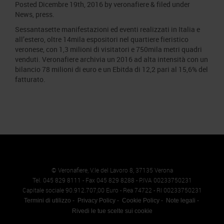
Posted
Dicembre 19th, 2016
by
veronafiere
&
filed under
News
,
press
.
Sessantasette manifestazioni ed eventi realizzati in Italia e
all’estero, oltre 14mila espositori nel quartiere fieristico
veronese, con 1,3 milioni di visitatori e 750mila metri quadri
venduti. Veronafiere archivia un 2016 ad alta intensità con un
bilancio 78 milioni di euro e un Ebitda di 12,2 pari al 15,6% del
fatturato.
© Veronafiere, V.le del Lavoro 8, 37135 Verona
Tel. 045 829 8111 - Fax 045 829 8288 - P.IVA 00233750231
Capitale sociale 90.912.707,00 Euro - Rea 74722 - RI 00233750231
Termini di utilizzo
Privacy Policy
Cookie Policy
Note legali
Rivedi le tue scelte sui cookie