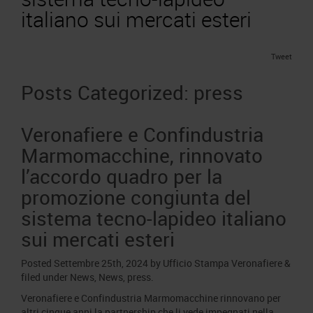
Area Fornitori
Accredito Stampa Marmomac 2026
italiano sui mercati esteri
Numeri della fiera
Lavora con noi
Servizi in quartiere per la stampa
Carta dei Valori
Tweet
Contatti Ufficio Stampa
Parità di genere
Contatti
Posts Categorized:
press
Modello di Organizzazione, Gestione e Controllo
Codice Etico
Veronafiere e Confindustria
Responsabilità Sociale d’Impresa
Marmomacchine, rinnovato
Responsabilità ambientale
l’accordo quadro per la
Certificazioni riconosciute
promozione congiunta del
Società trasparente
sistema tecno-lapideo italiano
Compensi Organi Societari
sui mercati esteri
Bilanci Societari
Posted
Settembre 25th, 2024
by
Ufficio Stampa Veronafiere
&
filed under
News
,
News
,
press
.
Veronafiere e Confindustria Marmomacchine rinnovano per
altri cinque anni la partnership che li vede impegnati nella