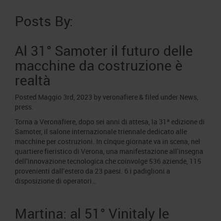
Area Fornitori
Accredito Stampa Marmomac 2026
Numeri della fiera
Posts By:
Lavora con noi
Servizi in quartiere per la stampa
Carta dei Valori
Contatti Ufficio Stampa
Al 31° Samoter il futuro delle
Parità di genere
Contatti
macchine da costruzione è
Modello di Organizzazione, Gestione e Controllo
realtà
Codice Etico
Responsabilità Sociale d’Impresa
Posted
Maggio 3rd, 2023
by
veronafiere
&
filed under
News
,
press
.
Responsabilità ambientale
Torna a Veronafiere, dopo sei anni di attesa, la 31ª edizione di
Certificazioni riconosciute
Samoter, il salone internazionale triennale dedicato alle
macchine per costruzioni. In cinque giornate va in scena, nel
Società trasparente
quartiere fieristico di Verona, una manifestazione all’insegna
dell’innovazione tecnologica che coinvolge 536 aziende, 115
Compensi Organi Societari
provenienti dall’estero da 23 paesi. 6 i padiglioni a
Bilanci Societari
disposizione di operatori…
Martina: al 51° Vinitaly le