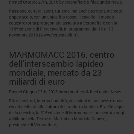
Posted
Ottobre 27th, 2016
by
veronafiere
&
filed under
News
.
Passione, cultura, sport, turismo, ma anche territori, mercato
e spettacolo, con un unico filo rosso: il cavallo. Il mondo
equestre torna protagonista assoluto a Veronafiere con la
118ª edizione di Fieracavalli, in programma dal 10 al 13
novembre 2016 (www.fieracavalli.it).
MARMOMACC 2016: centro
dell’interscambio lapideo
mondiale, mercato da 23
miliardi di euro
Posted
Giugno 13th, 2016
by
veronafiere
&
filed under
News
.
Più espositori, internazionalità, occasioni di business e nuovi
eventi dedicati alla cultura del prodotto lapideo. E’ all’insegna
della crescita, la 51ª edizione di Marmomacc, presentata oggi
a Milano nella Terrazza Martini da Maurizio Danese,
presidente di Veronafiere,