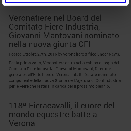
Veronafiere nel Board del
Comitato Fiere Industria,
Giovanni Mantovani nominato
nella nuova giunta CFI
Posted
Ottobre 27th, 2016
by
veronafiere
&
filed under
News
.
Per la prima volta, Veronafiere entra nella cabina di regia del
Comitato Fiere Industria. Giovanni Mantovani, Direttore
generale dell’Ente Fiere di Verona, infatti, è stato nominato
componente della nuova Giunta dell’Agenzia di Confindustria
per le Fiere che resterà in carica per il prossimo biennio.
118ª Fieracavalli, il cuore del
mondo equestre batte a
Verona