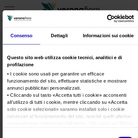
Consenso
Dettagli
Informazioni sui cookie
en
it
PROFILO AZIENDALE
Questo sito web utilizza cookie tecnici, analitici e di
profilazione
Chi siamo
LE NOSTRE FIERE
• I cookie sono usati per garantire un efficace
Statuto
Calendario Italia 2026
ORGANIZZA DA NOI
funzionamento del sito, effettuare statistiche e mostrare
Consiglio di Amministrazione
Calendario Estero 2026
annunci pubblicitari personalizzati.
Organizza una Fiera
AREA STAMPA
• Cliccando sul tasto «
Accetta tutti i cookie
» acconsenti
Collegio Sindacale
OKSol&Agrifood_Special_Editio
Calendario Italia 2027 – Primo semestre
Mappa e Servizi in quartiere
Cartella stampa
all’utilizzo di tutti i cookie, mentre cliccando su «
Accetta
Struttura organizzativa
Home
Calendario Estero 2027 – Primo semestre
solo cookie selezionati
» saranno installati solo i cookie
Comunicati Stampa
Una fiera, la sua città. Perché Verona
Gruppo Veronafiere
necessari al funzionamento del sito, nonché quelli ulteriori
Tweet
I nostri prodotti in Italia
Galleria fotografica
Info e servizi
eventualmente selezionati dall’utente. Cliccando su “
Rifiuta
Network internazionale
i cookie
”, verranno installati solo i cookie tecnici.
Richiesta accredito stampa
Selezione
Membership
• Cliccando su «
Mostra dettagli
» puoi vedere nel dettaglio i