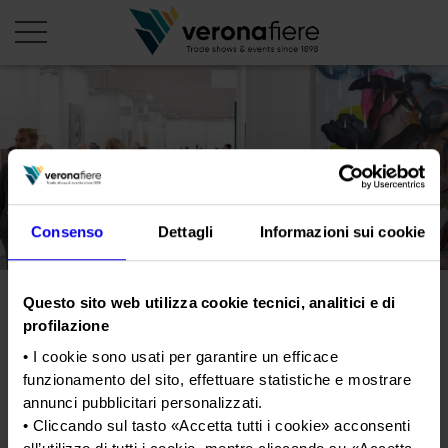
it
PROFILO AZIENDALE
Chi siamo
LE NOSTRE FIERE
Consenso
Dettagli
Informazioni sui cookie
Statuto
Calendario Italia 2026
ORGANIZZA DA NOI
Consiglio di Amministrazione
Calendario Estero 2026
Organizza una Fiera
AREA STAMPA
Questo sito web utilizza cookie tecnici, analitici e di
Collegio Sindacale
L’arte moderna e
Calendario Italia 2027 – Primo semestre
Mappa e Servizi in quartiere
profilazione
Cartella stampa
Struttura organizzativa
contemporanea fa sistema
Home
Calendario Estero 2027 – Primo semestre
• I cookie sono usati per garantire un efficace
Comunicati Stampa
Una fiera, la sua città. Perché Verona
ad ArtVerona
Gruppo Veronafiere
funzionamento del sito, effettuare statistiche e mostrare
I nostri prodotti in Italia
Galleria fotografica
Info e servizi
annunci pubblicitari personalizzati.
Network internazionale
• Cliccando sul tasto «
Accetta tutti i cookie
» acconsenti
Richiesta accredito stampa
Tweet
Membership