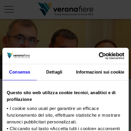
it
PROFILO AZIENDALE
Chi siamo
LE NOSTRE FIERE
Statuto
Consenso
Dettagli
Informazioni sui cookie
Calendario Italia 2026
ORGANIZZA DA NOI
Consiglio di Amministrazione
Calendario Estero 2026
Organizza una Fiera
AREA STAMPA
Collegio Sindacale
Il ministro Centinaio in
Calendario Italia 2027 – Primo semestre
Mappa e Servizi in quartiere
Questo sito web utilizza cookie tecnici, analitici e di
Cartella stampa
profilazione
Struttura organizzativa
Brasile con Veronafiere-
Home
Calendario Estero 2027 – Primo semestre
Comunicati Stampa
Una fiera, la sua città. Perché Verona
• I cookie sono usati per garantire un efficace
Vinitaly per Wine South
Gruppo Veronafiere
I nostri prodotti in Italia
funzionamento del sito, effettuare statistiche e mostrare
Galleria fotografica
Info e servizi
America
Network internazionale
annunci pubblicitari personalizzati.
Richiesta accredito stampa
• Cliccando sul tasto «
Accetta tutti i cookie
» acconsenti
Membership