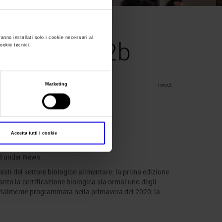
ranno installati solo i cookie necessari al
o diventa b2b
cookie tecnici.
Tweet
Marketing
Accetta tutti i cookie
d under
News
.
ti del settore biologico alimentare: la prima edizione
nto la certificazione biologica sia ormai uno degli
nizialmente programmata nella primavera del 2020, la