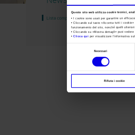
Questo sito web utilizza cookie tecnici, anali
Lista completa
• I cookie sono usati per garantire un efficac
• Cliccando sul tasto «
Accetta tutti i cookie
» 
funzionamento del sito, nonché quelli ulterior
• Cliccando su «
Mostra dettagli
» puoi vedere n
•
Clicca qui
per visualizzare l'informativa sul
Selezione
Necessari
del
consenso
Rifiuta i cookie