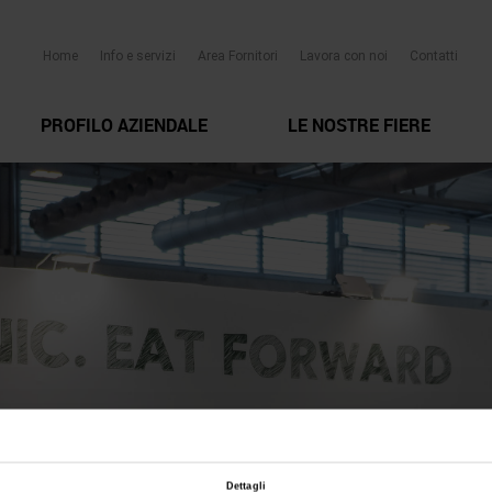
Home
Info e servizi
Area Fornitori
Lavora con noi
Contatti
PROFILO AZIENDALE
LE NOSTRE FIERE
Dettagli