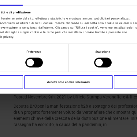
tici e di profilazione
Sei in:
News
e funzionamento del sito, effettuare statistiche e mostrare annunci pubblicitari personalizzati.
acconsenti all’utilizzo di tutti i cookie, mentre cliccando su «
Accetta solo cookie selezionati
» sa
B/Open, il biologic
i eventualmente selezionati dall’utente. Cliccando su “
Rifiuta i cookie
”, verranno installati solo i 
el dettaglio i singoli cookie e le terze parti che installano i cookie tramite il presente sito.
la privacy.
Preferenze
Statistiche
Posts Tagged:
confex
B/Open, il biologico diventa b2b
Accetta solo cookie selezionati
Posted
Novembre 9th, 2021
by
Ufficio Stampa Veronafiere
&
file
Debutta B/Open la manifestazione b2b a sostegno dei professionis
di un progetto fortemente voluto da Veronafiere che dimostra qua
elementi chiave della crescita della distribuzione alimentare. I
rassegna ha esordito, a causa della pandemia, in…