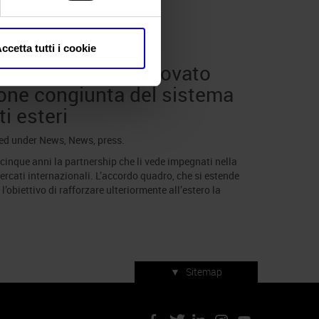
armomacchine
ccetta tutti i cookie
rmomacchine, rinnovato
ione congiunta del sistema
i esteri
led under
News
,
News
,
press
.
inque anni la partnership che li vede impegnati nella
rcati internazionali. L’accordo quadro, che si estende
’obiettivo di rafforzare ulteriormente all’estero la
▼
Sitemap
Servizi di manifestazione