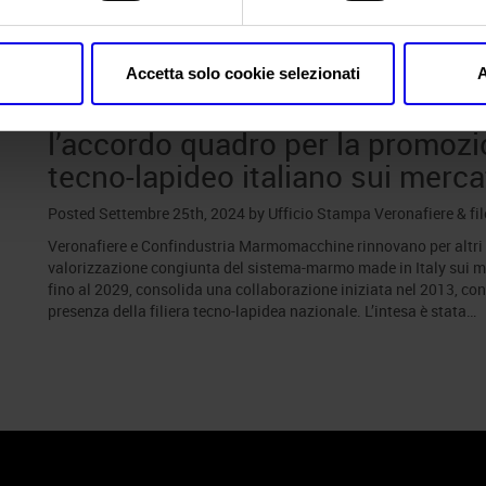
Posts Tagged:
Confindustria M
Accetta solo cookie selezionati
A
Veronafiere e Confindustria Ma
l’accordo quadro per la promoz
tecno-lapideo italiano sui mercat
Posted
Settembre 25th, 2024
by
Ufficio Stampa Veronafiere
&
fi
Veronafiere e Confindustria Marmomacchine rinnovano per altri c
valorizzazione congiunta del sistema-marmo made in Italy sui me
fino al 2029, consolida una collaborazione iniziata nel 2013, con l
presenza della filiera tecno-lapidea nazionale. L’intesa è stata…
 Policy
Profilo aziendale test