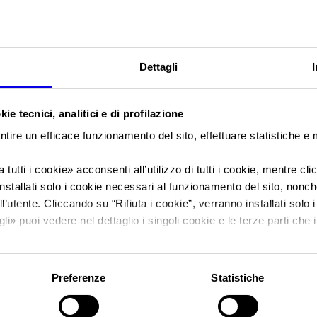
Sei in:
News
Veronafiere e Conf
Dettagli
Marmomacchine, r
ie tecnici, analitici e di profilazione
ntire un efficace funzionamento del sito, effettuare statistiche e
l’accordo quadro p
 tutti i cookie
» acconsenti all’utilizzo di tutti i cookie, mentre cl
nstallati solo i cookie necessari al funzionamento del sito, nonché 
congiunta del sist
l’utente. Cliccando su “
Rifiuta i cookie
”, verranno installati solo 
gli
» puoi vedere nel dettaglio i singoli cookie e le terze parti che i
lapideo italiano sui
l'informativa sulla privacy.
Preferenze
Statistiche