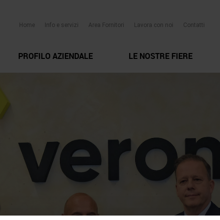
Home
Info e servizi
Area Fornitori
Lavora con noi
Contatti
PROFILO AZIENDALE
LE NOSTRE FIERE