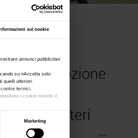
industria
Informazioni sui cookie
innovato
 mostrare annunci pubblicitari
er la promozione
iccando su «
Accetta solo
quelli ulteriori
ema tecno-
i cookie tecnici.
nstallano i cookie tramite il
 mercati esteri
Marketing
Tweet