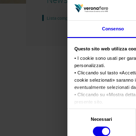
Lista completa
Consenso
Questo sito web utilizza cook
• I cookie sono usati per gara
personalizzati.
• Cliccando sul tasto «
Accetta
cookie selezionati
» saranno i
eventualmente selezionati dal
• Cliccando su «
Mostra detta
presente sito.
•
Clicca qui
per visualizzare 
Selezione
Necessari
del
consenso