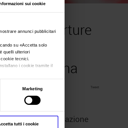
Informazioni sui cookie
pera’s Ouverture
 mostrare annunci pubblicitari
one Arena
iccando su «
Accetta solo
quelli ulteriori
i cookie tecnici.
overe Verona
nstallano i cookie tramite il
Tweet
Marketing
ure Vinitaly e Fondazione
ccetta tutti i cookie
Verona