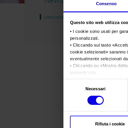
Consenso
Lista completa
Questo sito web utilizza cook
• I cookie sono usati per gara
personalizzati.
• Cliccando sul tasto «
Accetta
cookie selezionati
» saranno i
eventualmente selezionati dal
• Cliccando su «
Mostra detta
presente sito.
•
Clicca qui
per visualizzare 
Selezione
Necessari
del
consenso
Rifiuta i cookie