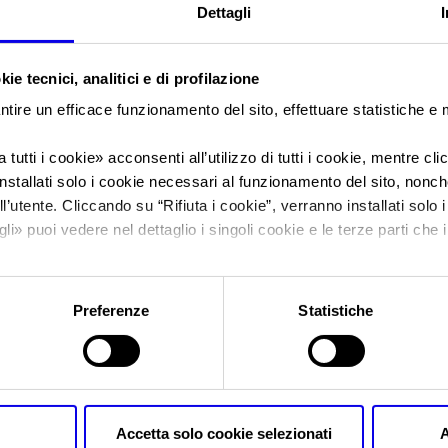
Dettagli
Sei in:
News
ie tecnici, analitici e di profilazione
Con Vinitaly, the O
ntire un efficace funzionamento del sito, effettuare statistiche e
Vinitaly e Fondazi
 tutti i cookie
» acconsenti all’utilizzo di tutti i cookie, mentre cl
nstallati solo i cookie necessari al funzionamento del sito, nonché 
l’utente. Cliccando su “
Rifiuta i cookie
”, verranno installati solo 
insieme per promu
gli
» puoi vedere nel dettaglio i singoli cookie e le terze parti che i
l'informativa sulla privacy.
Preferenze
Statistiche
Posts Tagged:
experience
Con Vinitaly, the Opera’s Ouvert
Accetta solo cookie selezionati
A
Arena insieme per promuovere 