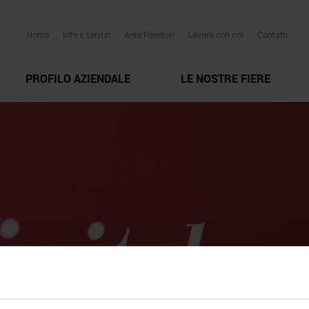
Home
Info e servizi
Area Fornitori
Lavora con noi
Contatti
PROFILO AZIENDALE
LE NOSTRE FIERE