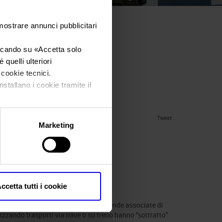
 mostrare annunci pubblicitari
ro della
iccando su «
Accetta solo
quelli ulteriori
i cookie tecnici.
nstallano i cookie tramite il
Tweet
Marketing
stica è green
ccetta tutti i cookie
under
News
.
e all’ambiente. Nel 2021, le 1.800 aziende associate di
lizzando trasporti via nave o su treno hanno “sottratto”