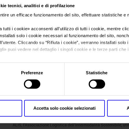
ie tecnici, analitici e di profilazione
Sei in:
News
ntire un efficace funzionamento del sito, effettuare statistiche e
Con LETExpo il futu
 tutti i cookie
» acconsenti all’utilizzo di tutti i cookie, mentre cl
nstallati solo i cookie necessari al funzionamento del sito, nonché 
l’utente. Cliccando su “
Rifiuta i cookie
”, verranno installati solo 
logistica è green
gli
» puoi vedere nel dettaglio i singoli cookie e le terze parti che i
l'informativa sulla privacy.
Preferenze
Statistiche
Posts Tagged:
grimaldi
Con LETExpo il futuro della logi
Accetta solo cookie selezionati
A
Posted
Marzo 18th, 2022
by
Ufficio Stampa Veronafiere
&
filed 
Dalla strada al mare e poi alla ferrovia il passo è breve. E fa ben
ALIS, l’Associazione Logistica dell’Intermodalità Sostenibile, uti