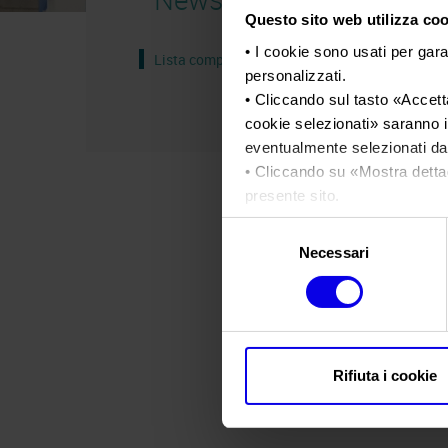
Questo sito web utilizza cook
• I cookie sono usati per gara
Lista completa
personalizzati.
• Cliccando sul tasto «
Accetta
cookie selezionati
» saranno i
eventualmente selezionati dal
• Cliccando su «
Mostra detta
presente sito.
•
Clicca qui
per visualizzare 
Selezione
Necessari
del
consenso
Rifiuta i cookie