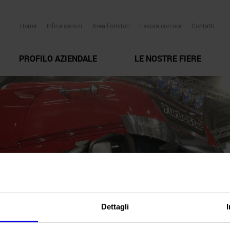
Home
Info e servizi
Area Fornitori
Lavora con noi
Contatti
PROFILO AZIENDALE
LE NOSTRE FIERE
Dettagli